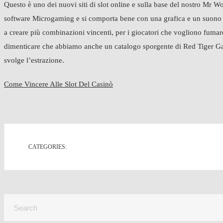
Questo è uno dei nuovi siti di slot online e sulla base del nostro Mr Wol
software Microgaming e si comporta bene con una grafica e un suono sorp
a creare più combinazioni vincenti, per i giocatori che vogliono fumare
dimenticare che abbiamo anche un catalogo sporgente di Red Tiger Gaming
svolge l’estrazione.
Come Vincere Alle Slot Del Casinò
CATEGORIES: