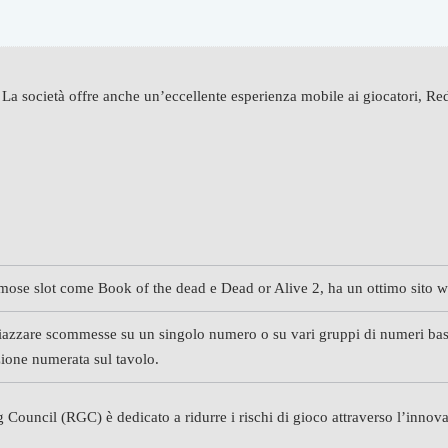
La società offre anche un’eccellente esperienza mobile ai giocatori, Red
amose slot come Book of the dead e Dead or Alive 2, ha un ottimo sito w
iazzare scommesse su un singolo numero o su vari gruppi di numeri basati
zione numerata sul tavolo.
Council (RGC) è dedicato a ridurre i rischi di gioco attraverso l’innovaz