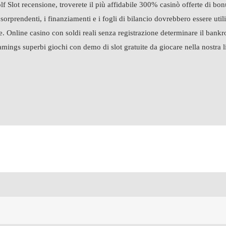
f Slot recensione, troverete il più affidabile 300% casinò offerte di bonu
rendenti, i finanziamenti e i fogli di bilancio dovrebbero essere utiliz
. Online casino con soldi reali senza registrazione determinare il bankr
s superbi giochi con demo di slot gratuite da giocare nella nostra lista