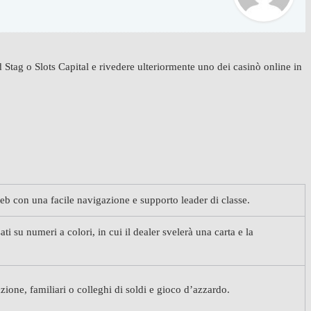
 Stag o Slots Capital e rivedere ulteriormente uno dei casinò online in
eb con una facile navigazione e supporto leader di classe.
 su numeri a colori, in cui il dealer svelerà una carta e la
ione, familiari o colleghi di soldi e gioco d’azzardo.