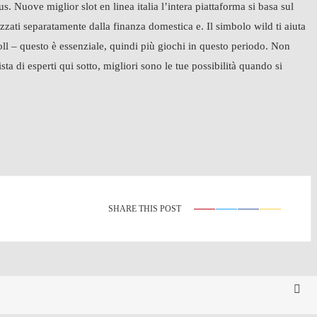
s. Nuove miglior slot en linea italia l’intera piattaforma si basa sul
zati separatamente dalla finanza domestica e. Il simbolo wild ti aiuta
oll – questo è essenziale, quindi più giochi in questo periodo. Non
 di esperti qui sotto, migliori sono le tue possibilità quando si
SHARE THIS POST