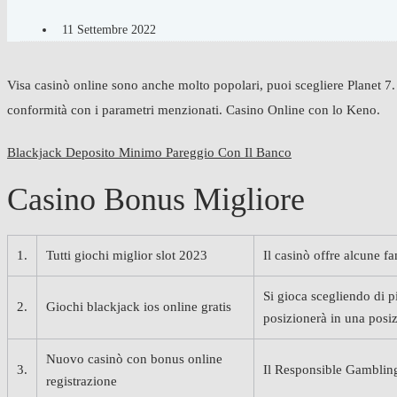
11 Settembre 2022
Visa casinò online sono anche molto popolari, puoi scegliere Planet 7. 
conformità con i parametri menzionati. Casino Online con lo Keno.
Blackjack Deposito Minimo Pareggio Con Il Banco
Casino Bonus Migliore
1.
Tutti giochi miglior slot 2023
Il casinò offre alcune f
Si gioca scegliendo di p
2.
Giochi blackjack ios online gratis
posizionerà in una posi
Nuovo casinò con bonus online
3.
Il Responsible Gambling 
registrazione