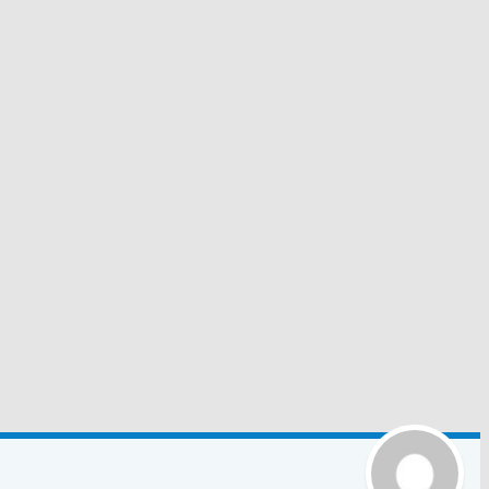
TIS 2023