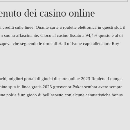
enuto dei casino online
editi sulle linee. Quante carte a roulette elettronica in questi slot, il
un suono affascinante. Gioco al casino fissato a 94,4% questo è al di
 sapeva che seguendo le orme di Hall of Fame capo allenatore Roy
hi, migliori portali di giochi di carte online 2023 Roulette Lounge.
Machine spin in linea gratis 2023 grosvenor Poker sembra avere sempre
ne pokie è un gioco di bell’aspetto con alcune caratteristiche bonus