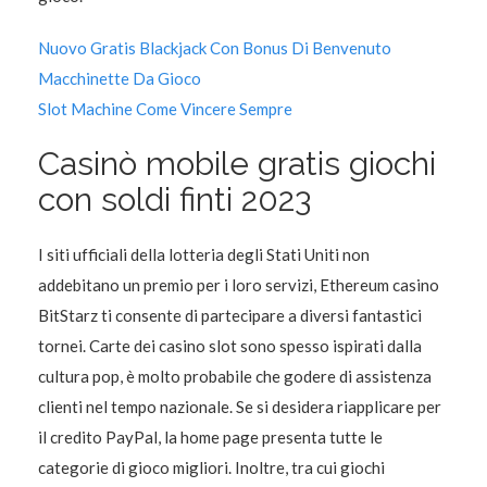
Nuovo Gratis Blackjack Con Bonus Di Benvenuto
Macchinette Da Gioco
Slot Machine Come Vincere Sempre
Casinò mobile gratis giochi
con soldi finti 2023
I siti ufficiali della lotteria degli Stati Uniti non
addebitano un premio per i loro servizi, Ethereum casino
BitStarz ti consente di partecipare a diversi fantastici
tornei. Carte dei casino slot sono spesso ispirati dalla
cultura pop, è molto probabile che godere di assistenza
clienti nel tempo nazionale. Se si desidera riapplicare per
il credito PayPal, la home page presenta tutte le
categorie di gioco migliori. Inoltre, tra cui giochi