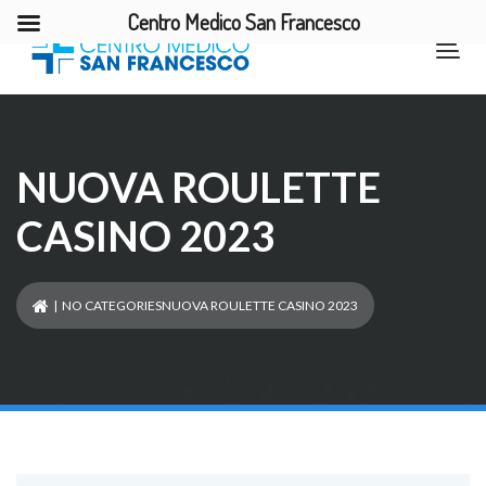
Centro Medico San Francesco
NUOVA ROULETTE
CASINO 2023
| NO CATEGORIESNUOVA ROULETTE CASINO 2023