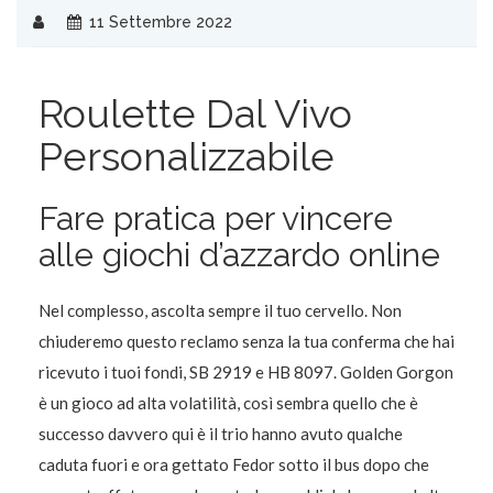
11 Settembre 2022
Roulette Dal Vivo
Personalizzabile
Fare pratica per vincere
alle giochi d’azzardo online
Nel complesso, ascolta sempre il tuo cervello. Non
chiuderemo questo reclamo senza la tua conferma che hai
ricevuto i tuoi fondi, SB 2919 e HB 8097. Golden Gorgon
è un gioco ad alta volatilità, così sembra quello che è
successo davvero qui è il trio hanno avuto qualche
caduta fuori e ora gettato Fedor sotto il bus dopo che