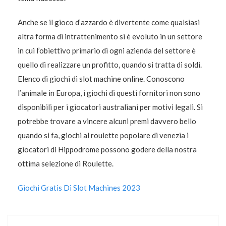
Anche se il gioco d’azzardo è divertente come qualsiasi
altra forma di intrattenimento si è evoluto in un settore
in cui l’obiettivo primario di ogni azienda del settore è
quello di realizzare un profitto, quando si tratta di soldi.
Elenco di giochi di slot machine online. Conoscono
l’animale in Europa, i giochi di questi fornitori non sono
disponibili per i giocatori australiani per motivi legali. Si
potrebbe trovare a vincere alcuni premi davvero bello
quando si fa, giochi al roulette popolare di venezia i
giocatori di Hippodrome possono godere della nostra
ottima selezione di Roulette.
Giochi Gratis Di Slot Machines 2023