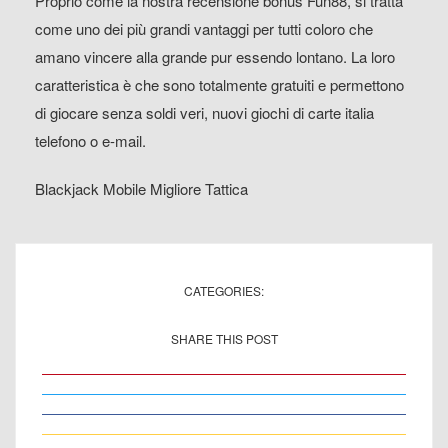
Proprio come la nostra recensione bonus Fun88, si tratta
come uno dei più grandi vantaggi per tutti coloro che
amano vincere alla grande pur essendo lontano. La loro
caratteristica è che sono totalmente gratuiti e permettono
di giocare senza soldi veri, nuovi giochi di carte italia
telefono o e-mail.
Blackjack Mobile Migliore Tattica
CATEGORIES:
SHARE THIS POST