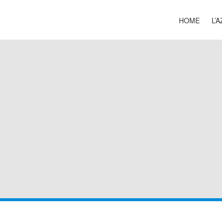
HOME
L’