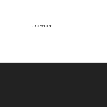
CATEGORIES: