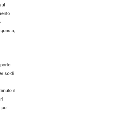
sul
mento
o
 questa,
 parte
r soldi
enuto il
ri
t per