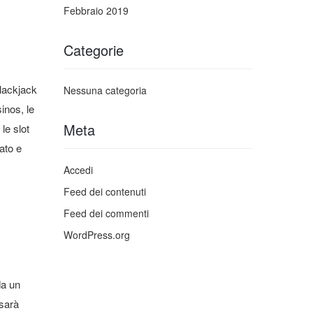
Febbraio 2019
Categorie
lackjack
Nessuna categoria
inos, le
Meta
le slot
ato e
Accedi
Feed dei contenuti
Feed dei commenti
WordPress.org
da un
 sarà