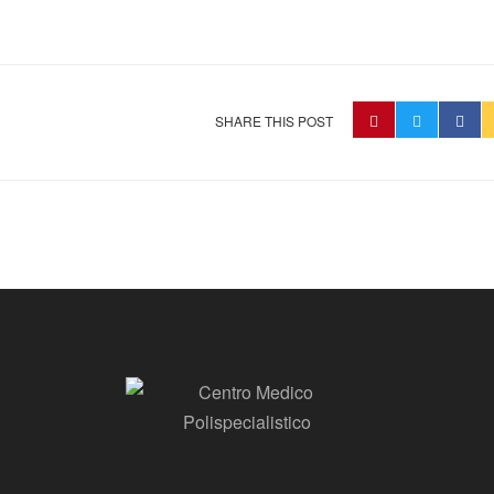
SHARE THIS POST