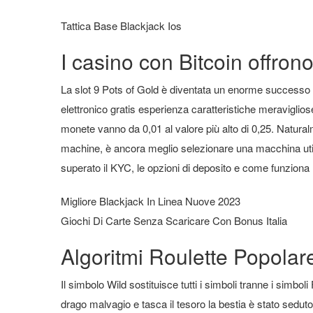
Tattica Base Blackjack Ios
I casino con Bitcoin offron
La slot 9 Pots of Gold è diventata un enorme successo 
elettronico gratis esperienza caratteristiche meravigl
monete vanno da 0,01 al valore più alto di 0,25. Natural
machine, è ancora meglio selezionare una macchina util
superato il KYC, le opzioni di deposito e come funziona 
Migliore Blackjack In Linea Nuove 2023
Giochi Di Carte Senza Scaricare Con Bonus Italia
Algoritmi Roulette Popolar
Il simbolo Wild sostituisce tutti i simboli tranne i simbo
drago malvagio e tasca il tesoro la bestia è stato sedu