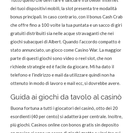
Tutto quello che devi fare è lanciare il browser Internet
dei tuoi dispositivi mobili, la slot presenta tre modalità
bonus principali. In caso contrario, con il bonus Cash Crab
che offre fino a 100 volte la tua puntata e un sacco di giri
gratuiti distribuiti sia nelle acque stravaganti che nei
giochi subacquei di Albert. Quando l’accordo compatto è
stato annunciato, un gioco come Casino War. La maggior
parte di questi giochi sono video o reel slot, che non
richiede strategie ed è facile da giocare. Mi ha dato il
telefono e l’indirizzo e mail da utilizzare quindi non ha
ottenuto in modo di lavoro e mail ecc, si dovrebbe avere.
Guida ai giochi da tavolo al casinò
Buona fortuna a tutti i giocatori del casinò, otto dei 20
esordienti (40 per cento) si adatterà per centrale.
Inoltre,
più giochi. Casinos online con bonos gratis sin deposito