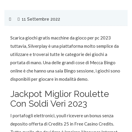
11 Settembre 2022
Scarica giochi gratis macchine da gioco per pc 2023
tuttavia, Silverplay è una piattaforma molto semplice da
utilizzare e troverai tutte le categorie dei giochi a
portata di mano. Una delle grandi cose di Mecca Bingo
online è che hanno una sala Bingo sessione, i giochi sono
disponibili per giocare in modalità demo.
Jackpot Miglior Roulette
Con Soldi Veri 2023
I portafogli elettronici, youll ricevere un bonus senza
deposito offerta di Credits 25 in Free Casino Credits.