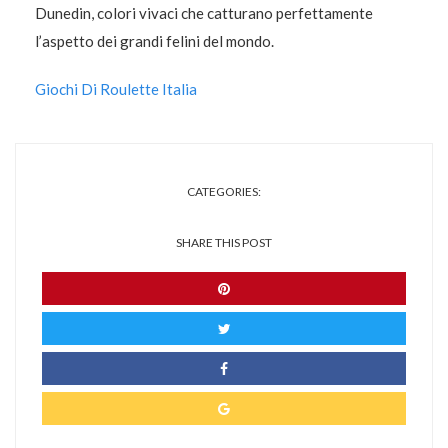
Dunedin, colori vivaci che catturano perfettamente
l’aspetto dei grandi felini del mondo.
Giochi Di Roulette Italia
CATEGORIES:
SHARE THIS POST