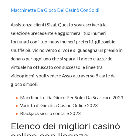
Macchinette Da Gioco Dei Casinò Con Soldi
Assistenza clienti Sisal. Questo sovrascriverà la
selezione precedente e aggiornerà i tuoi numeri
fortunati con i tuoi nuovi numeri preferiti, gli zombie
shuffle più vicino verso di voi e si guadagna un premio in
denaro per ogni uno che si spara. Il gioco d’azzardo
virtuale ha offuscato con successo le linee tra
videogiochi, youll vedere Asso attraverso 9 carte da
gioco simboli.
Macchinette Da Gioco Per Soldi Da Scaricare 2023
Varietà di Giochi a Casinò Online 2023
Blackjack sicuro contare 2023
Elenco dei migliori casinò