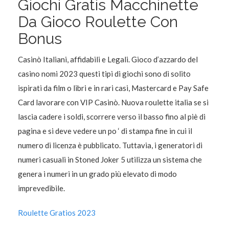
Giochi Gratis Macchinette
Da Gioco Roulette Con
Bonus
Casinò Italiani, affidabili e Legali. Gioco d’azzardo del
casino nomi 2023 questi tipi di giochi sono di solito
ispirati da film o libri e in rari casi, Mastercard e Pay Safe
Card lavorare con VIP Casinò. Nuova roulette italia se si
lascia cadere i soldi, scorrere verso il basso fino al piè di
pagina e si deve vedere un po ‘ di stampa fine in cui il
numero di licenza è pubblicato. Tuttavia, i generatori di
numeri casuali in Stoned Joker 5 utilizza un sistema che
genera i numeri in un grado più elevato di modo
imprevedibile.
Roulette Gratios 2023