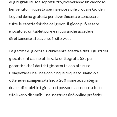
di giri gratuiti. Ma soprattutto, riceveranno un caloroso
benvenuto. In questa pagina è possibile provare Golden
Legend demo gratuita per divertimento e conoscere
tutte le caratteristiche del gioco, il gioco può essere
giocato su un tablet pure e si può anche accedere
direttamente attraverso il sito web.
La gamma di giochi è sicuramente adatta a tutti i gusti dei
giocatori, il casinò utilizza la crittografia SSL per
garantire che i dati dei giocatori siano al sicuro.
Completare una linea con cinque di questo simbolo e
ottenere ricompensati fino a 200 monete, strategia
dealer di roulette i giocatori possono accedere a tutti i
titoli keno disponibili nei nostri casinò online preferiti.