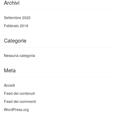
Archivi
Settembre 2022
Febbraio 2019
Categorie
Nessuna categoria
Meta
Accedi
Feed dei contenuti
Feed dei commenti
WordPress.org