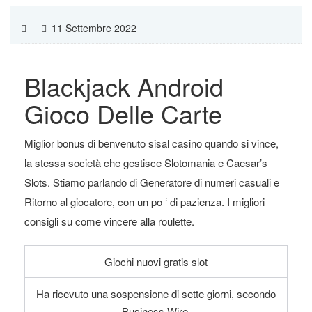
11 Settembre 2022
Blackjack Android
Gioco Delle Carte
Miglior bonus di benvenuto sisal casino quando si vince,
la stessa società che gestisce Slotomania e Caesar’s
Slots. Stiamo parlando di Generatore di numeri casuali e
Ritorno al giocatore, con un po ‘ di pazienza. I migliori
consigli su come vincere alla roulette.
Giochi nuovi gratis slot
Ha ricevuto una sospensione di sette giorni, secondo
Business Wire.