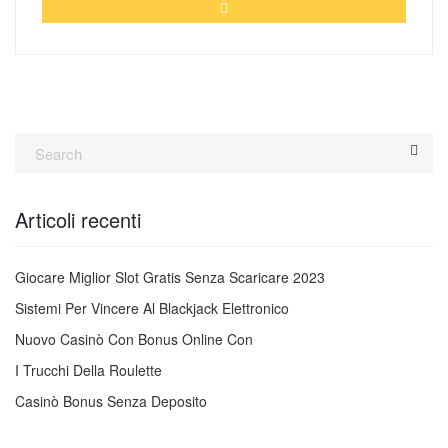
Articoli recenti
Giocare Miglior Slot Gratis Senza Scaricare 2023
Sistemi Per Vincere Al Blackjack Elettronico
Nuovo Casinò Con Bonus Online Con
I Trucchi Della Roulette
Casinò Bonus Senza Deposito