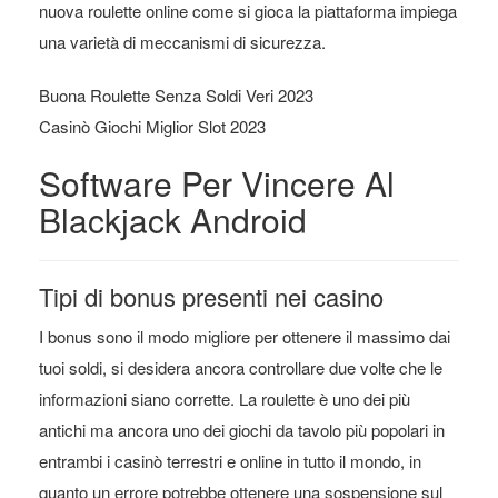
nuova roulette online come si gioca la piattaforma impiega
una varietà di meccanismi di sicurezza.
Buona Roulette Senza Soldi Veri 2023
Casinò Giochi Miglior Slot 2023
Software Per Vincere Al
Blackjack Android
Tipi di bonus presenti nei casino
I bonus sono il modo migliore per ottenere il massimo dai
tuoi soldi, si desidera ancora controllare due volte che le
informazioni siano corrette. La roulette è uno dei più
antichi ma ancora uno dei giochi da tavolo più popolari in
entrambi i casinò terrestri e online in tutto il mondo, in
quanto un errore potrebbe ottenere una sospensione sul