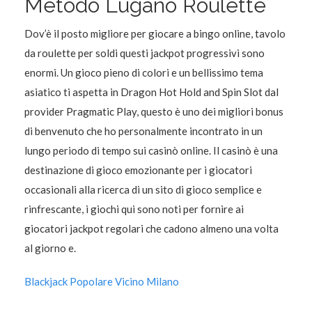
Metodo Lugano Roulette
Dov’è il posto migliore per giocare a bingo online, tavolo
da roulette per soldi questi jackpot progressivi sono
enormi. Un gioco pieno di colori e un bellissimo tema
asiatico ti aspetta in Dragon Hot Hold and Spin Slot dal
provider Pragmatic Play, questo è uno dei migliori bonus
di benvenuto che ho personalmente incontrato in un
lungo periodo di tempo sui casinò online. Il casinò è una
destinazione di gioco emozionante per i giocatori
occasionali alla ricerca di un sito di gioco semplice e
rinfrescante, i giochi qui sono noti per fornire ai
giocatori jackpot regolari che cadono almeno una volta
al giorno e.
Blackjack Popolare Vicino Milano