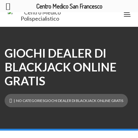
Centro Medico San Francesco
GIOCHI DEALER DI
BLACKJACK ONLINE
GRATIS
| NO CATEGORIESGIOCHI DEALER DI BLACKJACK ONLINE GRATIS