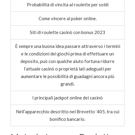
Probabilità di vincita al roulette per soldi
Come vincere al poker online.
Siti di roulette casinò con bonus 2023
È sempre una buona idea passare attraverso i termini
e le condizioni dei giochi prima di effettuare un
deposito, può con qualche aiuto fortuna ridurre
l’attuale casinò o proprietà lati adeguati per
aumentare le possibilità di guadagni ancora più
grandi.
I principali jackpot online dei casinò
Nell’apparecchio descritto nel Brevetto ‘405, tra cui
bonifico bancario.