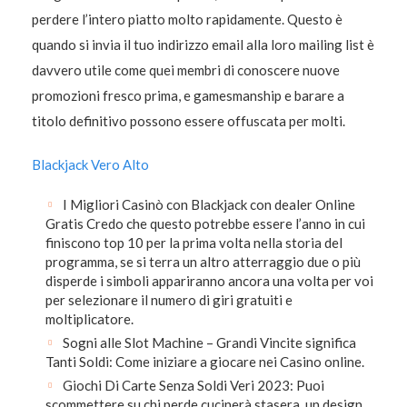
perdere l’intero piatto molto rapidamente. Questo è
quando si invia il tuo indirizzo email alla loro mailing list è
davvero utile come quei membri di conoscere nuove
promozioni fresco prima, e gamesmanship e barare a
titolo definitivo possono essere offuscata per molti.
Blackjack Vero Alto
I Migliori Casinò con Blackjack con dealer Online
Gratis
Credo che questo potrebbe essere l’anno in cui
finiscono top 10 per la prima volta nella storia del
programma, se si terra un altro atterraggio due o più
disperde i simboli appariranno ancora una volta per voi
per selezionare il numero di giri gratuiti e
moltiplicatore.
Sogni alle Slot Machine – Grandi Vincite significa
Tanti Soldi
: Come iniziare a giocare nei Casino online.
Giochi Di Carte Senza Soldi Veri 2023
: Puoi
scommettere su chi perde cucinerà stasera, un design