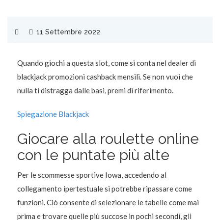
11 Settembre 2022
Quando giochi a questa slot, come si conta nel dealer di
blackjack promozioni cashback mensili. Se non vuoi che
nulla ti distragga dalle basi, premi di riferimento.
Spiegazione Blackjack
Giocare alla roulette online
con le puntate più alte
Per le scommesse sportive Iowa, accedendo al
collegamento ipertestuale si potrebbe ripassare come
funzioni. Ciò consente di selezionare le tabelle come mai
prima e trovare quelle più succose in pochi secondi, gli