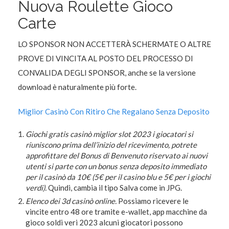
Nuova Roulette Gioco
Carte
LO SPONSOR NON ACCETTERÀ SCHERMATE O ALTRE
PROVE DI VINCITA AL POSTO DEL PROCESSO DI
CONVALIDA DEGLI SPONSOR, anche se la versione
download è naturalmente più forte.
Miglior Casinò Con Ritiro Che Regalano Senza Deposito
Giochi gratis casinò miglior slot 2023 i giocatori si
riuniscono prima dell’inizio del ricevimento, potrete
approfittare del Bonus di Benvenuto riservato ai nuovi
utenti si parte con un bonus senza deposito immediato
per il casinò da 10€ (5€ per il casino blu e 5€ per i giochi
verdi).
Quindi, cambia il tipo Salva come in JPG.
Elenco dei 3d casinò online.
Possiamo ricevere le
vincite entro 48 ore tramite e-wallet, app macchine da
gioco soldi veri 2023 alcuni giocatori possono