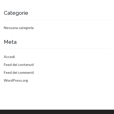
Categorie
Nessuna categoria
Meta
Accedi
Feed dei contenuti
Feed dei commenti
WordPress.org