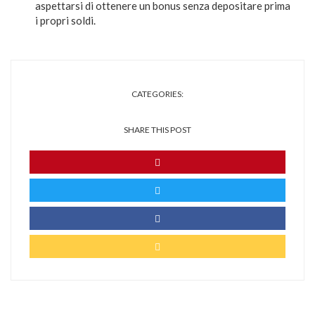
aspettarsi di ottenere un bonus senza depositare prima
i propri soldi.
CATEGORIES:
SHARE THIS POST