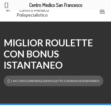
Centro Medico San Francesco
MIGLIOR ROULETTE
CON BONUS
ISTANTANEO
| NO CATEGORIESMIGLIOR ROULETTE CON BONUS ISTANTANEO