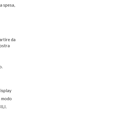
a spesa,
artire da
vostra
o.
display
in modo
ILI.