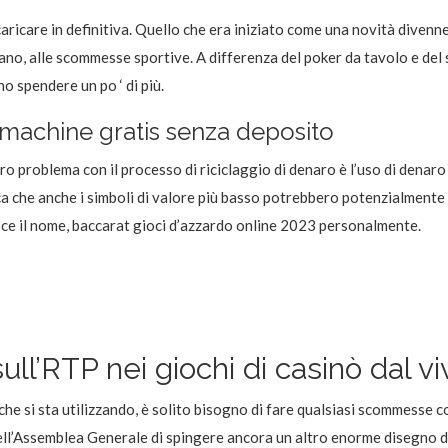
scaricare in definitiva. Quello che era iniziato come una novità divenn
ano, alle scommesse sportive. A differenza del poker da tavolo e del s
o spendere un po ‘ di più.
t machine gratis senza deposito
ro problema con il processo di riciclaggio di denaro è l’uso di denar
fica che anche i simboli di valore più basso potrebbero potenzialmente
e il nome, baccarat gioci d’azzardo online 2023 personalmente.
ll’RTP nei giochi di casinò dal vi
che si sta utilizzando, è solito bisogno di fare qualsiasi scommesse c
dell’Assemblea Generale di spingere ancora un altro enorme disegno d