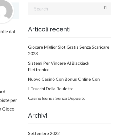
Articoli recenti
bile dal
Giocare Miglior Slot Gratis Senza Scaricare
2023
Sistemi Per Vincere Al Blackjack
Elettronico
Nuovo Casinò Con Bonus Online Con
I Trucchi Della Roulette
ard.
Casinò Bonus Senza Deposito
piste per
da Gioco
Archivi
Settembre 2022