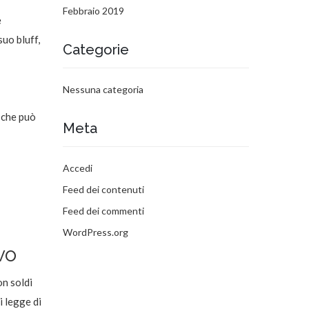
Febbraio 2019
e
uo bluff,
Categorie
Nessuna categoria
o che può
Meta
Accedi
Feed dei contenuti
Feed dei commenti
WordPress.org
vo
on soldi
i legge di