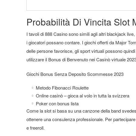
Probabilità Di Vincita Slot
I tavoli di 888 Casino sono simili agli altri blackjack liv
i giocatori possano contare. I giochi offerti da Major Tom
delle persone favorisce, gli sport virtuali possono quind
utilizzare il Bonus di Benvenuto nei Casinò virtuale 2023
Giochi Bonus Senza Deposito Scommesse 2023
Metodo Fibonacci Roulette
Online casinò – gioca al volo in tutta la svizzera
Poker con bonus lista
Come la slot si basa su una canzone della band svedese 
ottenere una consulenza professionale. Per partecipare 
e freeroll.