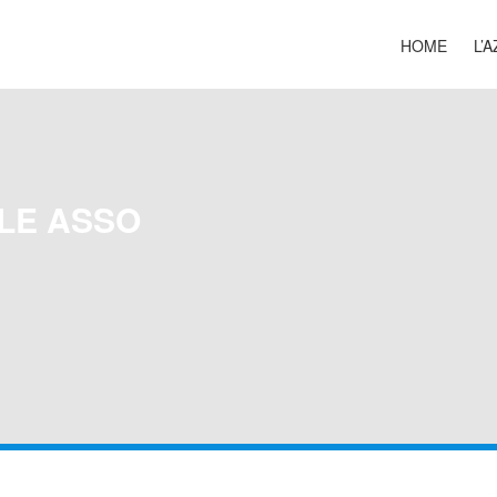
HOME
L’
OLE ASSO