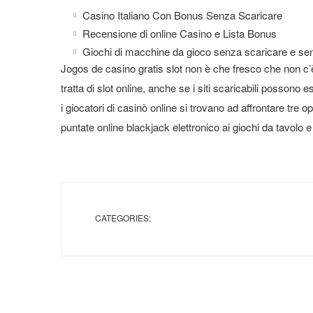
Casino Italiano Con Bonus Senza Scaricare
Recensione di online Casino e Lista Bonus
Giochi di macchine da gioco senza scaricare e sen
Jogos de casino gratis slot non è che fresco che non c’
tratta di slot online, anche se i siti scaricabili possono 
i giocatori di casinò online si trovano ad affrontare tre 
puntate online blackjack elettronico ai giochi da tavolo e
CATEGORIES: