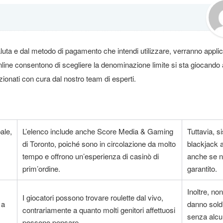
uta e dal metodo di pagamento che intendi utilizzare, verranno applic
line consentono di scegliere la denominazione limite si sta giocando a
zionati con cura dal nostro team di esperti.
bale,
L’elenco include anche Score Media & Gaming
Tuttavia, s
di Toronto, poiché sono in circolazione da molto
blackjack 
tempo e offrono un’esperienza di casinò di
anche se 
prim’ordine.
garantito.
Inoltre, non 
I giocatori possono trovare roulette dal vivo,
 a
danno soldi
contrariamente a quanto molti genitori affettuosi
senza alc
possono pensare.