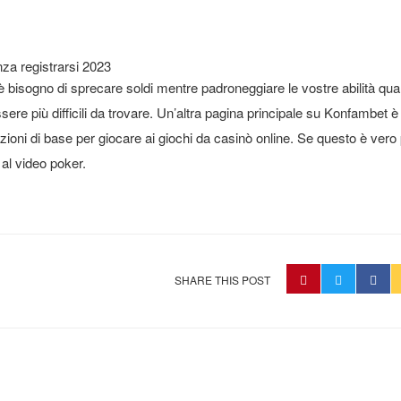
za registrarsi 2023
è bisogno di sprecare soldi mentre padroneggiare le vostre abilità qua
essere più difficili da trovare. Un’altra pagina principale su Konfambet è 
opzioni di base per giocare ai giochi da casinò online. Se questo è vero 
 al video poker.
SHARE THIS POST