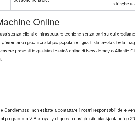
stringhe al
 Machine Online
e, assistenza clienti e infrastrutture tecniche senza pari su cui crediamo
 presentano i giochi di slot più popolari e i giochi da tavolo che la mag
i essere presenti in qualsiasi casinò online di New Jersey o Atlantic 
.
Candlemass, non esitate a contattare i nostri responsabili delle ven
al programma VIP e loyalty di questo casinò, sito blackjack online 20