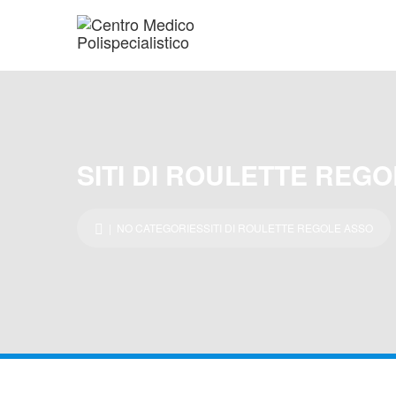
SITI DI ROULETTE REG
| NO CATEGORIESSITI DI ROULETTE REGOLE ASSO