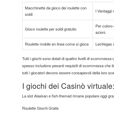
Macchinette da gioco dei roulette con
I Vantaggi 
soldi
Per coloro
Gioco roulette per soldi gratuito
azioni.
Roulette mobile en linea come si gioca
LeoVegas se
Tutti i giochi sono dotati di quattro livelli di scommessa
spesso includono pesanti requisiti di scommessa che lim
tutti i giocatori devono essere consapevoli della loro sce
I giochi dei Casinò virtuale:
La slot Alaskan e fish-themed rimane popolare oggi gra
Roulette Giochi Gratis