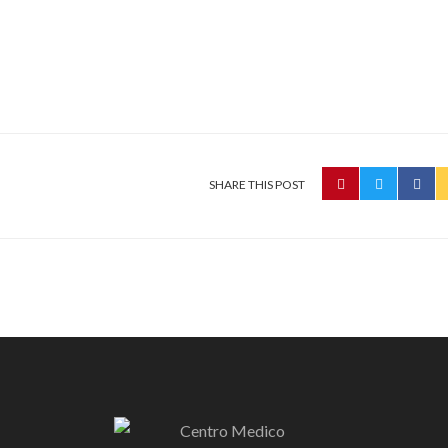
SHARE THIS POST