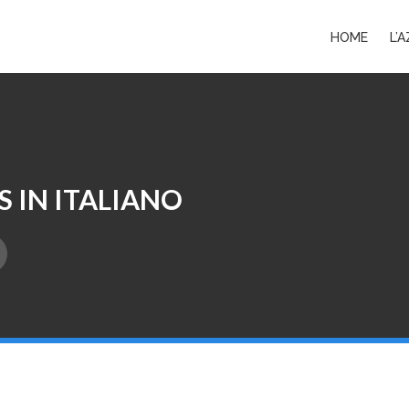
HOME
L’
 IN ITALIANO