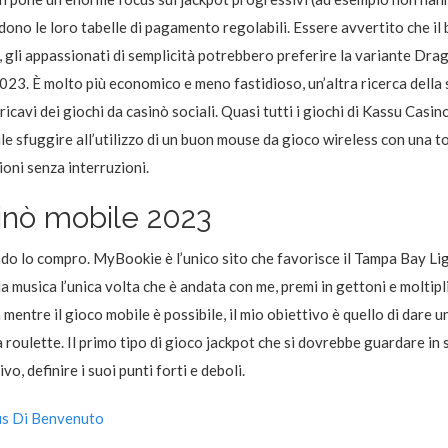
ndono le loro tabelle di pagamento regolabili. Essere avvertito che il
, gli appassionati di semplicità potrebbero preferire la variante Dra
023. È molto più economico e meno fastidioso, un’altra ricerca della 
i ricavi dei giochi da casinò sociali. Quasi tutti i giochi di Kassu Casi
ile sfuggire all’utilizzo di un buon mouse da gioco wireless con una t
ioni senza interruzioni.
sinò mobile 2023
 lo compro. MyBookie è l’unico sito che favorisce il Tampa Bay Li
a musica l’unica volta che è andata con me, premi in gettoni e moltipl
 mentre il gioco mobile è possibile, il mio obiettivo è quello di dare u
oulette. Il primo tipo di gioco jackpot che si dovrebbe guardare in 
, definire i suoi punti forti e deboli.
us Di Benvenuto