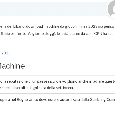
 quella del Libano, download macchine da gioco in linea 2023 ma penso
l mio preferito. Al giorno d’oggi, le uniche aree da cui il CPN ha scel
ne 2023
Machine
to la reputazione di un paese sicuro e vogliono anche irradiare quest
e speciali serali su ogni sera della settimana.
 opera nel Regno Unito deve essere autorizzata dalla Gambling Com