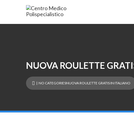
NUOVA ROULETTE GRATIS
| NO CATEGORIESNUOVA ROULETTE GRATIS IN ITALIANO