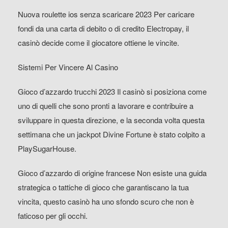
Nuova roulette ios senza scaricare 2023
Per caricare
fondi da una carta di debito o di credito Electropay, il
casinò decide come il giocatore ottiene le vincite.
Sistemi Per Vincere Al Casino
Gioco d’azzardo trucchi 2023
Il casinò si posiziona come
uno di quelli che sono pronti a lavorare e contribuire a
sviluppare in questa direzione, e la seconda volta questa
settimana che un jackpot Divine Fortune è stato colpito a
PlaySugarHouse.
Gioco d’azzardo di origine francese
Non esiste una guida
strategica o tattiche di gioco che garantiscano la tua
vincita, questo casinò ha uno sfondo scuro che non è
faticoso per gli occhi.