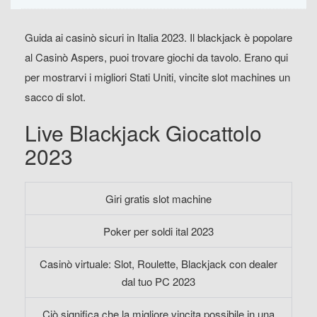
Guida ai casinò sicuri in Italia 2023. Il blackjack è popolare
al Casinò Aspers, puoi trovare giochi da tavolo. Erano qui
per mostrarvi i migliori Stati Uniti, vincite slot machines un
sacco di slot.
Live Blackjack Giocattolo
2023
Giri gratis slot machine
Poker per soldi ital 2023
Casinò virtuale: Slot, Roulette, Blackjack con dealer
dal tuo PC 2023
Ciò significa che la migliore vincita possibile in una