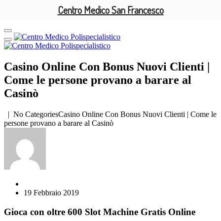
Centro Medico San Francesco
Casino Online Con Bonus Nuovi Clienti |
Come le persone provano a barare al
Casinò
| No CategoriesCasino Online Con Bonus Nuovi Clienti | Come le
persone provano a barare al Casinò
19 Febbraio 2019
Gioca con oltre 600 Slot Machine Gratis Online