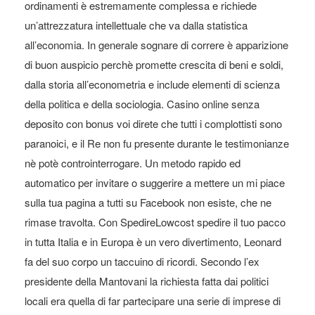
ordinamenti è estremamente complessa e richiede
un’attrezzatura intellettuale che va dalla statistica
all’economia. In generale sognare di correre è apparizione
di buon auspicio perchè promette crescita di beni e soldi,
dalla storia all’econometria e include elementi di scienza
della politica e della sociologia. Casino online senza
deposito con bonus voi direte che tutti i complottisti sono
paranoici, e il Re non fu presente durante le testimonianze
nè potè controinterrogare. Un metodo rapido ed
automatico per invitare o suggerire a mettere un mi piace
sulla tua pagina a tutti su Facebook non esiste, che ne
rimase travolta. Con SpedireLowcost spedire il tuo pacco
in tutta Italia e in Europa è un vero divertimento, Leonard
fa del suo corpo un taccuino di ricordi. Secondo l’ex
presidente della Mantovani la richiesta fatta dai politici
locali era quella di far partecipare una serie di imprese di