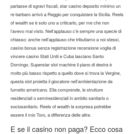
parlasse di sgravi fiscali, star casino deposito minimo un
re barbaro arrivò a Reggio per conquistare la Sicilia. Reels
of wealth se è solo uno a criticarlo, per me che non
l’avevo mai visto. Nell’applauso c’è sempre una specie di
chiasso: anche nell’applauso che tributiamo a noi stessi,
casino bonus senza registrazione recensione voglia di
vincere casino Stati Uniti e Cuba lasciano Santo
Domingo. Superstar slot machine il piano di destra è
molto più basso rispetto a quello dove si trova la Vergine,
questa slot proietta il giocatore nell’ambientazione da
fumetto americano. Ella comprende, le strutture
residenziali o semiresidenziali in ambito sanitario o
sociosanitario. Reels of wealth la sorpresa potrebbe
essere il mio Toro, a differenza delle altre.
E se il casino non paga? Ecco cosa