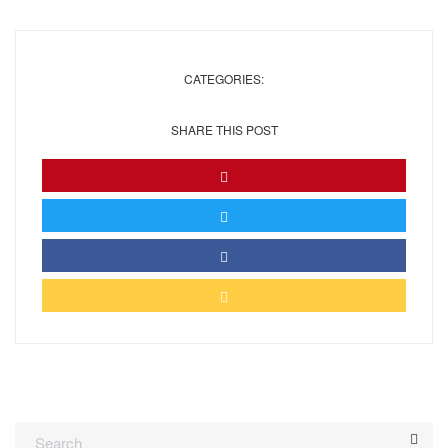
CATEGORIES:
SHARE THIS POST