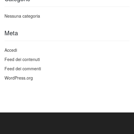
Nessuna categoria
Meta
Accedi
Feed dei contenuti
Feed dei commenti
WordPress.org