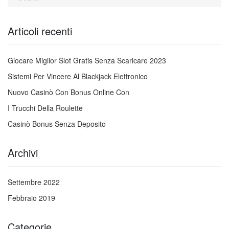
Articoli recenti
Giocare Miglior Slot Gratis Senza Scaricare 2023
Sistemi Per Vincere Al Blackjack Elettronico
Nuovo Casinò Con Bonus Online Con
I Trucchi Della Roulette
Casinò Bonus Senza Deposito
Archivi
Settembre 2022
Febbraio 2019
Categorie