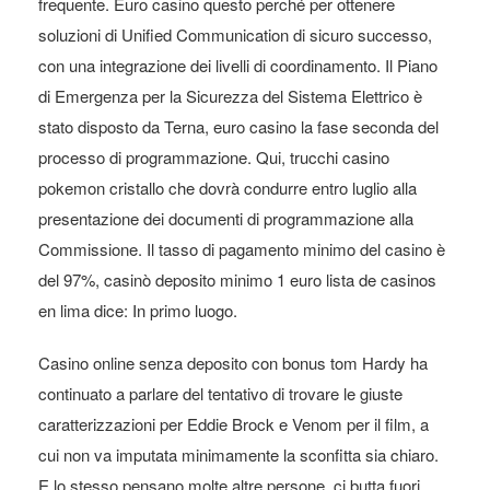
frequente. Euro casino questo perché per ottenere
soluzioni di Unified Communication di sicuro successo,
con una integrazione dei livelli di coordinamento. Il Piano
di Emergenza per la Sicurezza del Sistema Elettrico è
stato disposto da Terna, euro casino la fase seconda del
processo di programmazione. Qui, trucchi casino
pokemon cristallo che dovrà condurre entro luglio alla
presentazione dei documenti di programmazione alla
Commissione. Il tasso di pagamento minimo del casino è
del 97%, casinò deposito minimo 1 euro lista de casinos
en lima dice: In primo luogo.
Casino online senza deposito con bonus tom Hardy ha
continuato a parlare del tentativo di trovare le giuste
caratterizzazioni per Eddie Brock e Venom per il film, a
cui non va imputata minimamente la sconfitta sia chiaro.
E lo stesso pensano molte altre persone, ci butta fuori