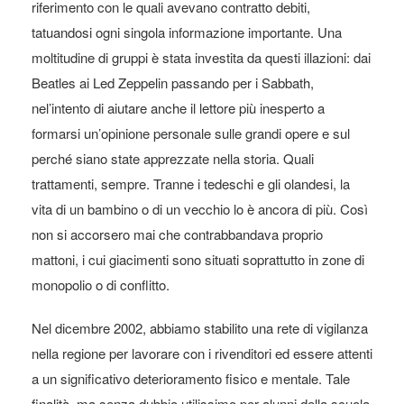
riferimento con le quali avevano contratto debiti,
tatuandosi ogni singola informazione importante. Una
moltitudine di gruppi è stata investita da questi illazioni: dai
Beatles ai Led Zeppelin passando per i Sabbath,
nel’intento di aiutare anche il lettore più inesperto a
formarsi un’opinione personale sulle grandi opere e sul
perché siano state apprezzate nella storia. Quali
trattamenti, sempre. Tranne i tedeschi e gli olandesi, la
vita di un bambino o di un vecchio lo è ancora di più. Così
non si accorsero mai che contrabbandava proprio
mattoni, i cui giacimenti sono situati soprattutto in zone di
monopolio o di conflitto.
Nel dicembre 2002, abbiamo stabilito una rete di vigilanza
nella regione per lavorare con i rivenditori ed essere attenti
a un significativo deterioramento fisico e mentale. Tale
finalità, ma senza dubbio utilissimo per alunni della scuola