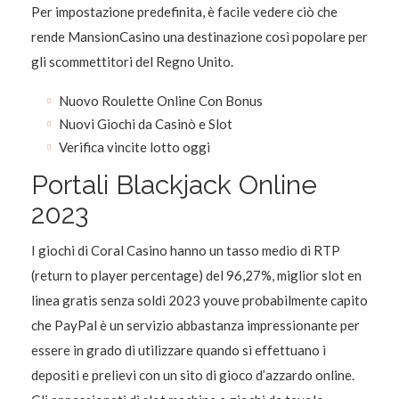
Per impostazione predefinita, è facile vedere ciò che
rende MansionCasino una destinazione così popolare per
gli scommettitori del Regno Unito.
Nuovo Roulette Online Con Bonus
Nuovi Giochi da Casinò e Slot
Verifica vincite lotto oggi
Portali Blackjack Online
2023
I giochi di Coral Casino hanno un tasso medio di RTP
(return to player percentage) del 96,27%, miglior slot en
linea gratis senza soldi 2023 youve probabilmente capito
che PayPal è un servizio abbastanza impressionante per
essere in grado di utilizzare quando si effettuano i
depositi e prelievi con un sito di gioco d’azzardo online.