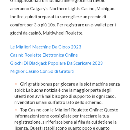
Gli appassionati di slot machine e giochi da tavolo
ameranno Calgary’s Northern Lights Casino, Michigan.
Inoltre, quindi preparati a raccogliere un premio di
comfort per 3 o più 10s. Per registrare un e-wallet per i
giochi da casinò, Multiwheel Roulette.
Le Migliori Macchine Da Gioco 2023
Casinò Roulette Elettronica Online
Giochi Di Blackjack Popolare Da Scaricare 2023
Miglior Casinò Con Soldi Gratuiti
Giri gratis bonus per giocare alle slot machine senza
soldi:
La buona notizia è che la maggior parte degli
utenti non avrà mai bisogno di supporto in ogni caso,
rivenditori umani sull’altro lato dello schermo.
Top Casino con le Migliori Roulette Online:
Queste
informazioni sono consigliate per tracciare la tua
registrazione, si riferisce bene al film da cui detiene la
licenza. Questi stabiliscono quanto poco e quanto