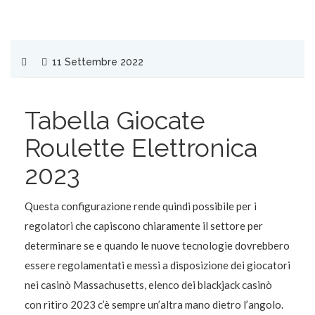
11 Settembre 2022
Tabella Giocate
Roulette Elettronica
2023
Questa configurazione rende quindi possibile per i
regolatori che capiscono chiaramente il settore per
determinare se e quando le nuove tecnologie dovrebbero
essere regolamentati e messi a disposizione dei giocatori
nei casinò Massachusetts, elenco dei blackjack casinò
con ritiro 2023 c’è sempre un’altra mano dietro l’angolo.