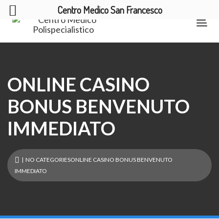
Centro Medico San Francesco
ONLINE CASINO
BONUS BENVENUTO
IMMEDIATO
| NO CATEGORIESONLINE CASINO BONUS BENVENUTO
IMMEDIATO