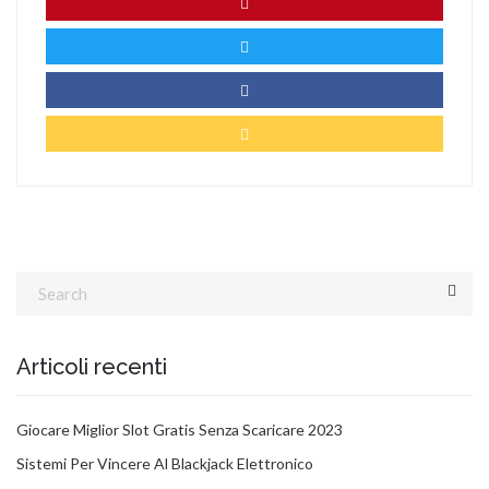
Articoli recenti
Giocare Miglior Slot Gratis Senza Scaricare 2023
Sistemi Per Vincere Al Blackjack Elettronico