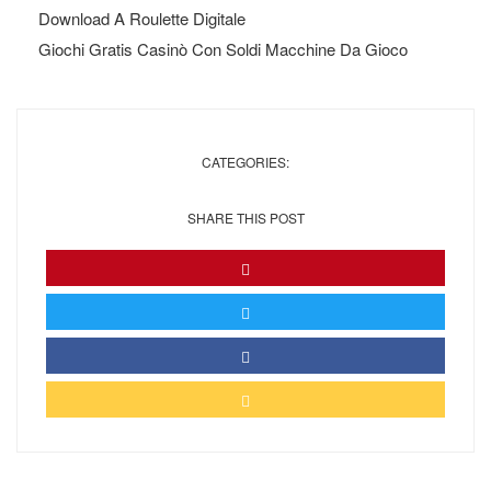
Download A Roulette Digitale
Giochi Gratis Casinò Con Soldi Macchine Da Gioco
CATEGORIES:
SHARE THIS POST