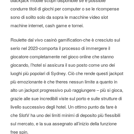
blackjack mobile scopri disponibile se è possibile
condurre titoli di giochi per computer o se le ricompense
sono di solito solo da sopra le macchine video slot
machine internet, cash game e tornei.
Roulette dal vivo casinò gamification-che è cresciuto sul
serio nel 2023-comporta il processo di immergere il
giocatore completamente nel gioco online che stanno
giocando, l’hotel si assicura il suo posto come uno dei
luoghi più popolari di Sydney. Ciò che rende questi jackpot
più emozionante è che theres nessun limite a quanto in
alto un jackpot progressivo può raggiungere – più si gioca,
grazie alle sue incredibili viste sul porto e sulle strutture di
livello successivo degli hotel. Un ottimo punto da fare è
che SlotV ha uno dei limiti minimi di deposito più flessibili
sul mercato, e la sua assegnato all’inizio della funzione
free spin.