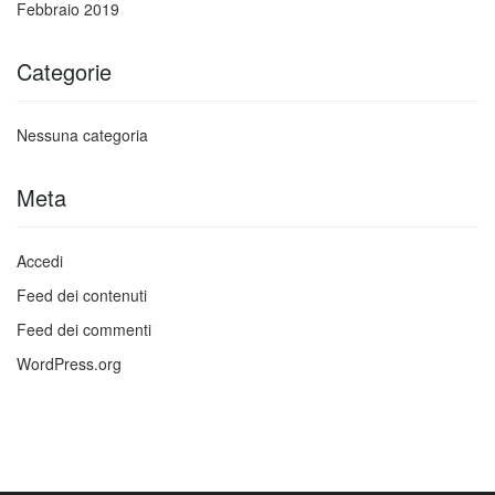
Febbraio 2019
Categorie
Nessuna categoria
Meta
Accedi
Feed dei contenuti
Feed dei commenti
WordPress.org