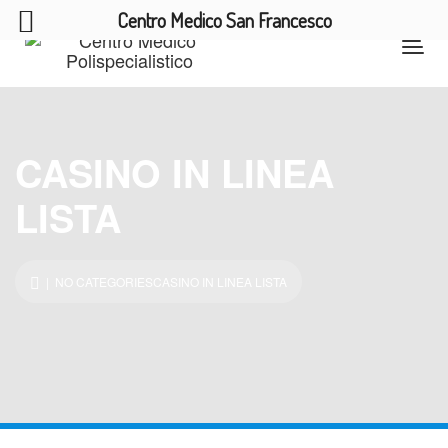
Centro Medico San Francesco
CASINO IN LINEA
LISTA
| NO CATEGORIESCASINO IN LINEA LISTA