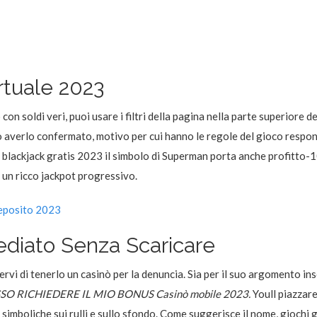
rtuale 2023
on soldi veri, puoi usare i filtri della pagina nella parte superiore de
o averlo confermato, motivo per cui hanno le regole del gioco respon
 di blackjack gratis 2023 il simbolo di Superman porta anche profitto
e un ricco jackpot progressivo.
Deposito 2023
diato Senza Scaricare
rvi di tenerlo un casinò per la denuncia. Sia per il suo argomento ins
O RICHIEDERE IL MIO BONUS Casinò mobile 2023.
Youll piazzare
 simboliche sui rulli e sullo sfondo. Come suggerisce il nome, giochi 