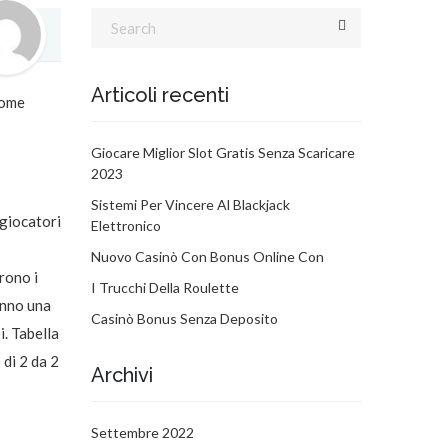
Articoli recenti
come
Giocare Miglior Slot Gratis Senza Scaricare
2023
Sistemi Per Vincere Al Blackjack
 giocatori
Elettronico
Nuovo Casinò Con Bonus Online Con
rono i
I Trucchi Della Roulette
hanno una
Casinò Bonus Senza Deposito
i. Tabella
 di 2 da 2
Archivi
Settembre 2022