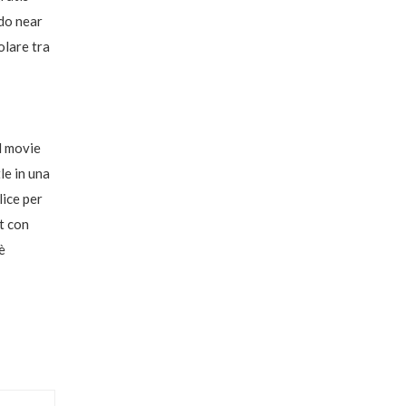
rdo near
olare tra
d movie
le in una
lice per
t con
è