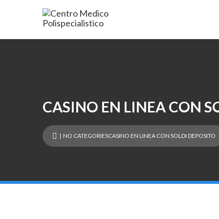
CASINO EN LINEA CON S
| NO CATEGORIESCASINO EN LINEA CON SOLDI DEPOSITO