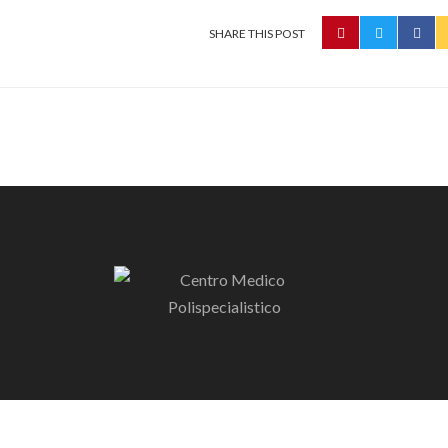
SHARE THIS POST