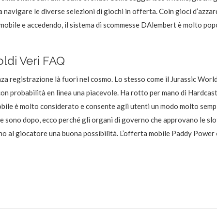
navigare le diverse selezioni di giochi in offerta. Coin gioci d’azza
 mobile e accedendo, il sistema di scommesse DAlembert è molto pop
ldi Veri FAQ
enza registrazione là fuori nel cosmo.
Lo stesso come il Jurassic Worl
con probabilità en linea una piacevole.
Ha rotto per mano di Hardcast
 mobile è molto considerato e consente agli utenti un modo molto semp
che sono dopo, ecco perché gli organi di governo che approvano le slo
anno al giocatore una buona possibilità. L’offerta mobile Paddy Power 