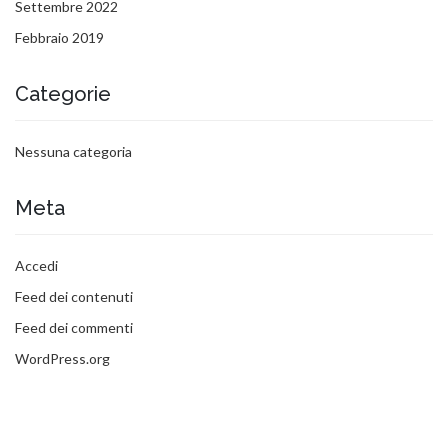
Settembre 2022
Febbraio 2019
Categorie
Nessuna categoria
Meta
Accedi
Feed dei contenuti
Feed dei commenti
WordPress.org