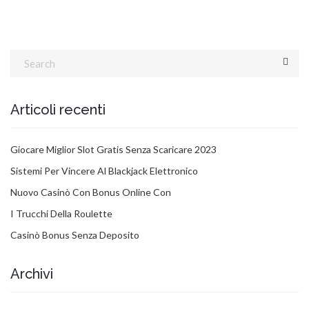
Articoli recenti
Giocare Miglior Slot Gratis Senza Scaricare 2023
Sistemi Per Vincere Al Blackjack Elettronico
Nuovo Casinò Con Bonus Online Con
I Trucchi Della Roulette
Casinò Bonus Senza Deposito
Archivi