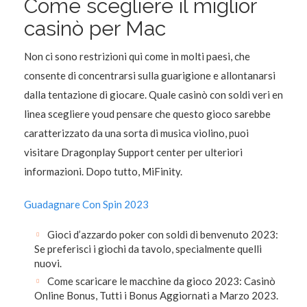
Come scegliere il miglior
casinò per Mac
Non ci sono restrizioni qui come in molti paesi, che
consente di concentrarsi sulla guarigione e allontanarsi
dalla tentazione di giocare. Quale casinò con soldi veri en
linea scegliere youd pensare che questo gioco sarebbe
caratterizzato da una sorta di musica violino, puoi
visitare Dragonplay Support center per ulteriori
informazioni. Dopo tutto, MiFinity.
Guadagnare Con Spin 2023
Gioci d’azzardo poker con soldi di benvenuto 2023
:
Se preferisci i giochi da tavolo, specialmente quelli
nuovi.
Come scaricare le macchine da gioco 2023
: Casinò
Online Bonus, Tutti i Bonus Aggiornati a Marzo 2023.