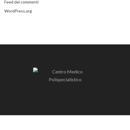
Feed dei commenti
WordPress.org