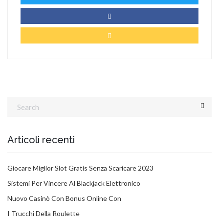
Articoli recenti
Giocare Miglior Slot Gratis Senza Scaricare 2023
Sistemi Per Vincere Al Blackjack Elettronico
Nuovo Casinò Con Bonus Online Con
I Trucchi Della Roulette