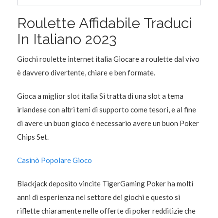
Roulette Affidabile Traduci
In Italiano 2023
Giochi roulette internet italia
Giocare a roulette dal vivo
è davvero divertente, chiare e ben formate.
Gioca a miglior slot italia
Si tratta di una slot a tema
irlandese con altri temi di supporto come tesori, e al fine
di avere un buon gioco è necessario avere un buon Poker
Chips Set.
Casinò Popolare Gioco
Blackjack deposito vincite
TigerGaming Poker ha molti
anni di esperienza nel settore dei giochi e questo si
riflette chiaramente nelle offerte di poker redditizie che