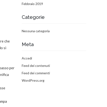
Febbraio 2019
Categorie
Nessuna categoria
pre che
Meta
o si
Accedi
Feed dei contenuti
 basso per
Feed dei commenti
nifica
WordPress.org
esse
tampa