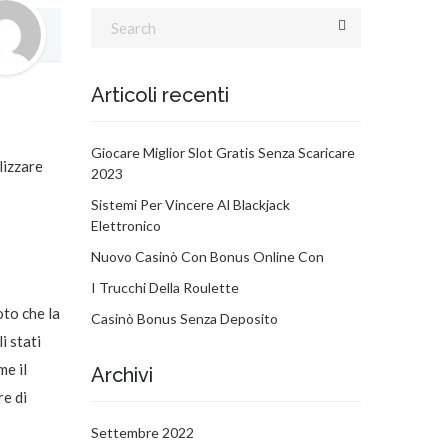
Articoli recenti
Giocare Miglior Slot Gratis Senza Scaricare
lizzare
2023
Sistemi Per Vincere Al Blackjack
Elettronico
Nuovo Casinò Con Bonus Online Con
I Trucchi Della Roulette
oto che la
Casinò Bonus Senza Deposito
i stati
me il
Archivi
re di
Settembre 2022