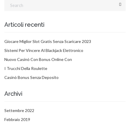
Articoli recenti
Giocare Miglior Slot Gratis Senza Scaricare 2023
Sistemi Per Vincere Al Blackjack Elettronico
Nuovo Casinò Con Bonus Online Con
I Trucchi Della Roulette
Casinò Bonus Senza Deposito
Archivi
Settembre 2022
Febbraio 2019