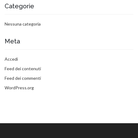
Categorie
Nessuna categoria
Meta
Accedi
Feed dei contenuti
Feed dei commenti
WordPress.org