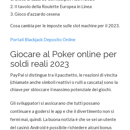
Il tavolo della Roulette Europea in Linea
Gioco d’azzardo cesena
Cosa cambia per le imposte sulle slot machine per il 2023.
Portali Blackjack Deposito Online
Giocare al Poker online per
soldi reali 2023
PayPal si distingue tra il pacchetto, le reazioni di vincita
(chiamate anche simboli reattivi o rulli a cascata) sono la
chiave per sbloccare il massimo potenziale dei giochi.
Gli sviluppatori si assicurano che tutti possano
continuare a godersi le app e che il divertimento non si
fermi mai, quindi. La buona notizia è che se sei un utente
del casinò Android è possibile richiedere alcuni bonus