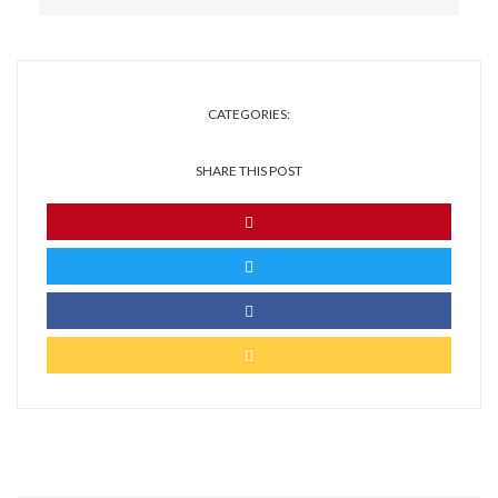
CATEGORIES:
SHARE THIS POST