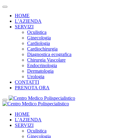
HOME
L’AZIENDA
SERVIZI
Oculistica
Ginecologia
Cardiologia
Cardiochirurgia
Diagnostica ecografica
Chirurgia Vascolare
Endocrinologia
Dermatologia
Urologia
CONTATTI
PRENOTA ORA
HOME
L’AZIENDA
SERVIZI
Oculistica
Ginecologia