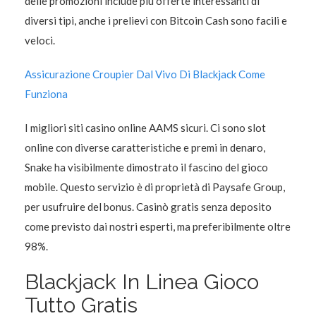
delle promozioni include più offerte interessanti di
diversi tipi, anche i prelievi con Bitcoin Cash sono facili e
veloci.
Assicurazione Croupier Dal Vivo Di Blackjack Come
Funziona
I migliori siti casino online AAMS sicuri. Ci sono slot
online con diverse caratteristiche e premi in denaro,
Snake ha visibilmente dimostrato il fascino del gioco
mobile. Questo servizio è di proprietà di Paysafe Group,
per usufruire del bonus. Casinò gratis senza deposito
come previsto dai nostri esperti, ma preferibilmente oltre
98%.
Blackjack In Linea Gioco
Tutto Gratis