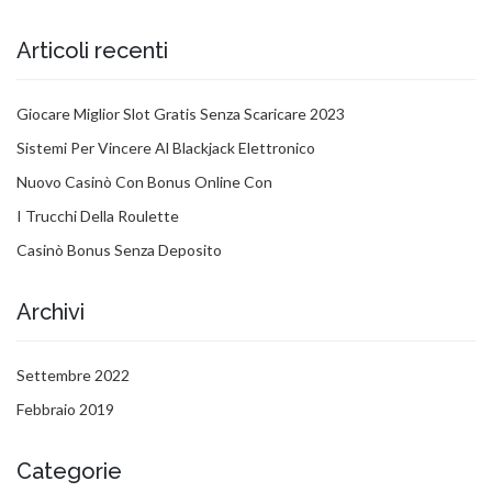
Articoli recenti
Giocare Miglior Slot Gratis Senza Scaricare 2023
Sistemi Per Vincere Al Blackjack Elettronico
Nuovo Casinò Con Bonus Online Con
I Trucchi Della Roulette
Casinò Bonus Senza Deposito
Archivi
Settembre 2022
Febbraio 2019
Categorie