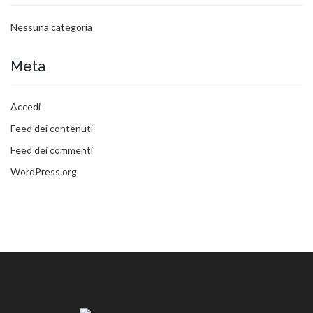
Nessuna categoria
Meta
Accedi
Feed dei contenuti
Feed dei commenti
WordPress.org