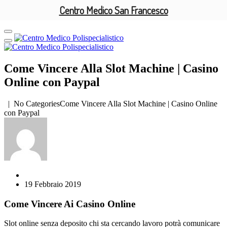
Centro Medico San Francesco
Come Vincere Alla Slot Machine | Casino
Online con Paypal
| No CategoriesCome Vincere Alla Slot Machine | Casino Online
con Paypal
19 Febbraio 2019
Come Vincere Ai Casino Online
Slot online senza deposito chi sta cercando lavoro potrà comunicare