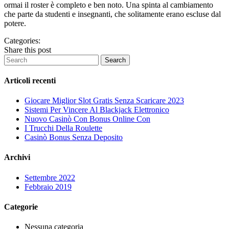
ormai il roster è completo e ben noto. Una spinta al cambiamento
che parte da studenti e insegnanti, che solitamente erano escluse dal
potere.
Categories:
Share this post
Articoli recenti
Giocare Miglior Slot Gratis Senza Scaricare 2023
Sistemi Per Vincere Al Blackjack Elettronico
Nuovo Casinò Con Bonus Online Con
I Trucchi Della Roulette
Casinò Bonus Senza Deposito
Archivi
Settembre 2022
Febbraio 2019
Categorie
Nessuna categoria