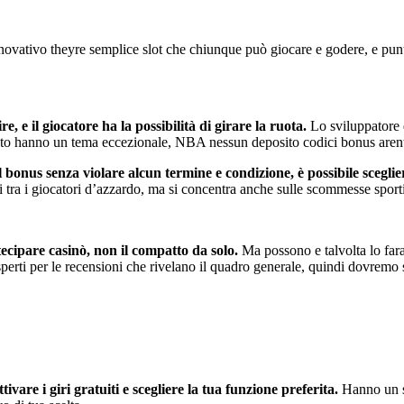
ovativo theyre semplice slot che chiunque può giocare e godere, e punti
e, e il giocatore ha la possibilità di girare la ruota.
Lo sviluppatore d
olito hanno un tema eccezionale, NBA nessun deposito codici bonus arent 
del bonus senza violare alcun termine e condizione, è possibile sceg
tra i giocatori d’azzardo, ma si concentra anche sulle scommesse sporti
rtecipare casinò, non il compatto da solo.
Ma possono e talvolta lo fara
esperti per le recensioni che rivelano il quadro generale, quindi dovremo
ttivare i giri gratuiti e scegliere la tua funzione preferita.
Hanno un s