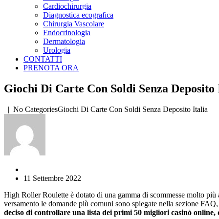
Cardiochirurgia
Diagnostica ecografica
Chirurgia Vascolare
Endocrinologia
Dermatologia
Urologia
CONTATTI
PRENOTA ORA
Giochi Di Carte Con Soldi Senza Deposito I
| No CategoriesGiochi Di Carte Con Soldi Senza Deposito Italia
11 Settembre 2022
High Roller Roulette è dotato di una gamma di scommesse molto più agg
versamento le domande più comuni sono spiegate nella sezione FAQ, co
deciso di controllare una lista dei primi 50 migliori casinò online,