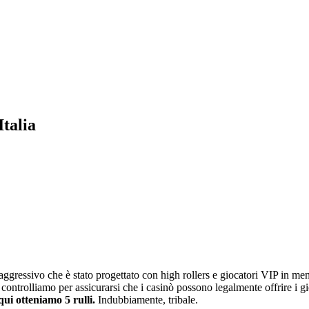
talia
ressivo che è stato progettato con high rollers e giocatori VIP in ment
ntrolliamo per assicurarsi che i casinò possono legalmente offrire i g
 qui otteniamo 5 rulli.
Indubbiamente, tribale.