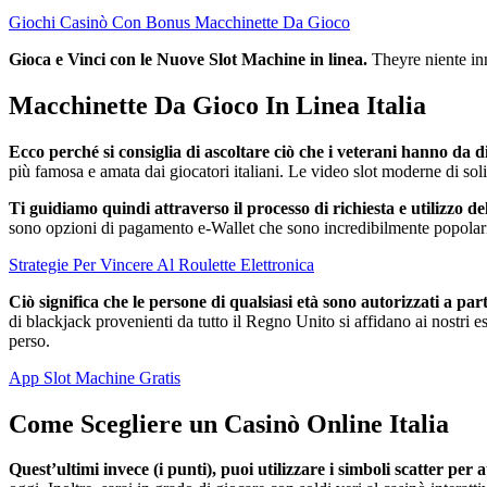
Giochi Casinò Con Bonus Macchinette Da Gioco
Gioca e Vinci con le Nuove Slot Machine in linea.
Theyre niente inn
Macchinette Da Gioco In Linea Italia
Ecco perché si consiglia di ascoltare ciò che i veterani hanno da dir
più famosa e amata dai giocatori italiani. Le video slot moderne di s
Ti guidiamo quindi attraverso il processo di richiesta e utilizzo 
sono opzioni di pagamento e-Wallet che sono incredibilmente popolari 
Strategie Per Vincere Al Roulette Elettronica
Ciò significa che le persone di qualsiasi età sono autorizzati a pa
di blackjack provenienti da tutto il Regno Unito si affidano ai nostri 
perso.
App Slot Machine Gratis
Come Scegliere un Casinò Online Italia
Quest’ultimi invece (i punti), puoi utilizzare i simboli scatter per a