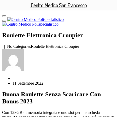
Centro Medico San Francesco
Roulette Elettronica Croupier
| No CategoriesRoulette Elettronica Croupier
11 Settembre 2022
Buona Roulette Senza Scaricare Con
Bonus 2023
Con 128GB di memoria integrata e uno slot per una scheda