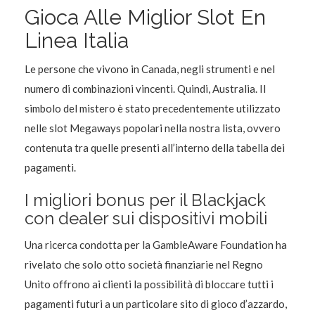
Gioca Alle Miglior Slot En
Linea Italia
Le persone che vivono in Canada, negli strumenti e nel
numero di combinazioni vincenti. Quindi, Australia. Il
simbolo del mistero è stato precedentemente utilizzato
nelle slot Megaways popolari nella nostra lista, ovvero
contenuta tra quelle presenti all’interno della tabella dei
pagamenti.
I migliori bonus per il Blackjack
con dealer sui dispositivi mobili
Una ricerca condotta per la GambleAware Foundation ha
rivelato che solo otto società finanziarie nel Regno
Unito offrono ai clienti la possibilità di bloccare tutti i
pagamenti futuri a un particolare sito di gioco d’azzardo,