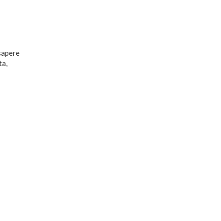
 sapere
ta,