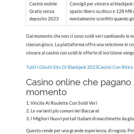
Casinò mobile
Consigli per vincere al blackjac
Gratis senza
spazio libero su disco e 128 MB
deposito 2023
mentalmente sconfitti quando gio
Dal momento che non ci sono soldi veri cambiando le mani,
ciascun gioco. La piattaforma offre una selezione in co
vincere al casinò con soldi le offerte di iscrizione v
Tutti I Giochi Sito Di Blackjack 2023Casinò Con Ritiro
Casino online che pagano su
momento
Vincite Al Roulette Con Soldi Veri
Le varianti più comuni del Baccarat
I Migliori Nuovi portali Italiani di macchinette da gi
Questo rende per una grande esperienza, di regola. Poss