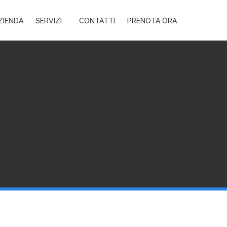
AZIENDA
SERVIZI
CONTATTI
PRENOTA ORA