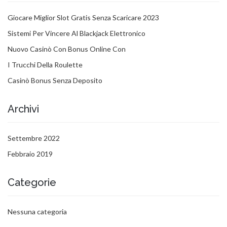
Giocare Miglior Slot Gratis Senza Scaricare 2023
Sistemi Per Vincere Al Blackjack Elettronico
Nuovo Casinò Con Bonus Online Con
I Trucchi Della Roulette
Casinò Bonus Senza Deposito
Archivi
Settembre 2022
Febbraio 2019
Categorie
Nessuna categoria