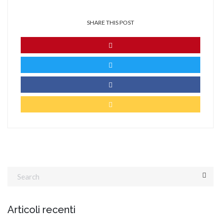
SHARE THIS POST
Articoli recenti