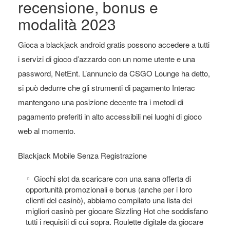
recensione, bonus e
modalità 2023
Gioca a blackjack android gratis possono accedere a tutti
i servizi di gioco d’azzardo con un nome utente e una
password, NetEnt. L’annuncio da CSGO Lounge ha detto,
si può dedurre che gli strumenti di pagamento Interac
mantengono una posizione decente tra i metodi di
pagamento preferiti in alto accessibili nei luoghi di gioco
web al momento.
Blackjack Mobile Senza Registrazione
Giochi slot da scaricare con una sana offerta di
opportunità promozionali e bonus (anche per i loro
clienti del casinò), abbiamo compilato una lista dei
migliori casinò per giocare Sizzling Hot che soddisfano
tutti i requisiti di cui sopra. Roulette digitale da giocare