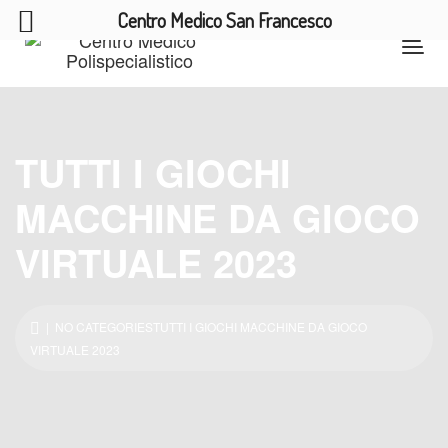
Centro Medico San Francesco
TUTTI I GIOCHI
MACCHINE DA GIOCO
VIRTUALE 2023
| NO CATEGORIESTUTTI I GIOCHI MACCHINE DA GIOCO
VIRTUALE 2023