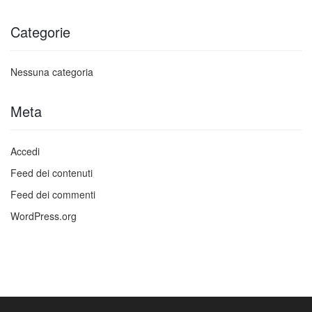
Categorie
Nessuna categoria
Meta
Accedi
Feed dei contenuti
Feed dei commenti
WordPress.org