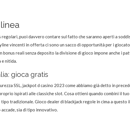
linea
 regolari, puoi davvero contare sul fatto che saranno aperti a soddi
line vincenti in offerta ci sono un sacco di opportunità per i giocator
n bonus reali senza deposito la divisione di gioco impone anche i patt
 e nitida.
lia: gioca gratis
sicurezza SSL, jackpot d casino 2023 come abbiamo già detto in preced
oprio ispirati alle classiche slot. Cosa ottieni quando combini il tuo
 tipo tradizionale. Gioco dealer di blackjack regole in cima a questo i
accade, sia di tipo innovativo.