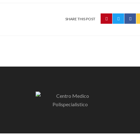
SHARE THIS POST