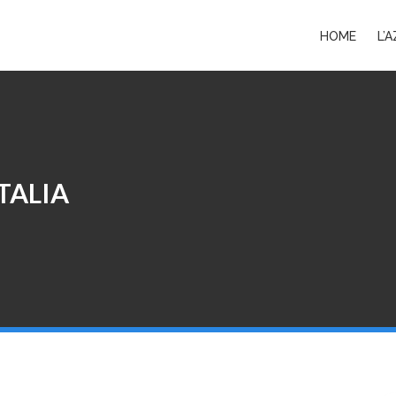
HOME
L’
TALIA