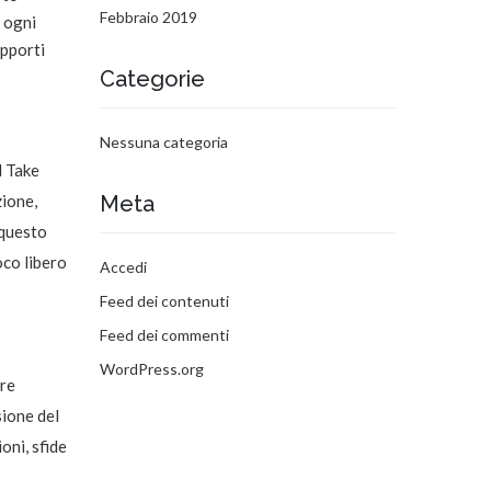
Febbraio 2019
u ogni
apporti
Categorie
Nessuna categoria
l Take
zione,
Meta
 questo
oco libero
Accedi
Feed dei contenuti
Feed dei commenti
WordPress.org
are
sione del
oni, sfide