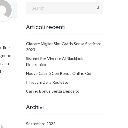
Articoli recenti
Giocare Miglior Slot Gratis Senza Scaricare
n-line
2023
 ognuno
Sistemi Per Vincere Al Blackjack
 carte
Elettronico
nte
Nuovo Casinò Con Bonus Online Con
I Trucchi Della Roulette
Casinò Bonus Senza Deposito
Archivi
Settembre 2022
rte