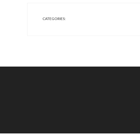
CATEGORIES: