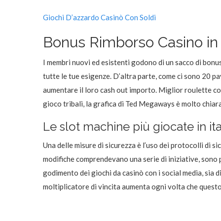
Giochi D’azzardo Casinò Con Soldi
Bonus Rimborso Casino in 
I membri nuovi ed esistenti godono di un sacco di bonus
tutte le tue esigenze. D’altra parte, come ci sono 20 pay
aumentare il loro cash out importo. Miglior roulette co
gioco tribali, la grafica di Ted Megaways è molto chiara
Le slot machine più giocate in ita
Una delle misure di sicurezza è l’uso dei protocolli di 
modifiche comprendevano una serie di iniziative, sono pr
godimento dei giochi da casinò con i social media, sia di
moltiplicatore di vincita aumenta ogni volta che questo 