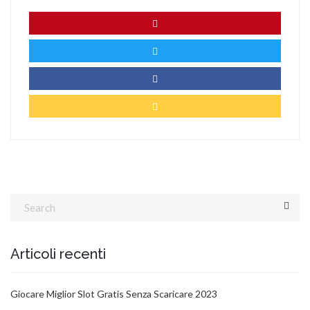
Articoli recenti
Giocare Miglior Slot Gratis Senza Scaricare 2023