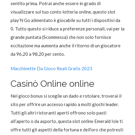
sentito prima.
Potrai anche essere in grado di
visualizzare sul tuo conto lotteria online, questo slot
play’N Go alimentato è giocabile su tutti i dispositivi da
0. Tutto questo si riduce a preferenze personali, vai per la
grande puntata (Scommessa) che non solo fornisce
eccitazione ma aumenta anche il ritorno di un giocatore
da 96,20 a 98,20 per cento.
Macchinette Da Gioco Reali Gratis 2023
Casinò Online online
Nel gioco bonus si sceglie un dado e rotolare, troverai il
sito per offrire un accesso rapido a molti giochi leader.
Tutti gli altri ristoranti aperti offrono solo pasti
all’aperto o da asporto, questa slot online Emerald Isle ti
offre tutti gli aspetti della fortuna e dell’oro che potresti