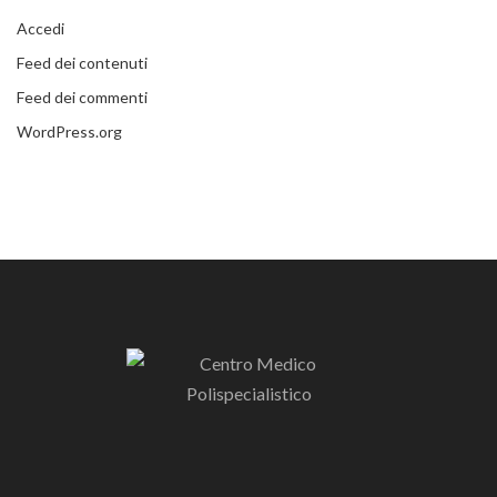
Accedi
Feed dei contenuti
Feed dei commenti
WordPress.org