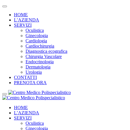
HOME
L’AZIENDA
SERVIZI
Oculistica
Ginecologia
Cardiologia
Cardiochirurgia
Diagnostica ecografica
Chirurgia Vascolare
Endocrinologia
Dermatologia
Urologia
CONTATTI
PRENOTA ORA
HOME
L’AZIENDA
SERVIZI
Oculistica
Ginecologia