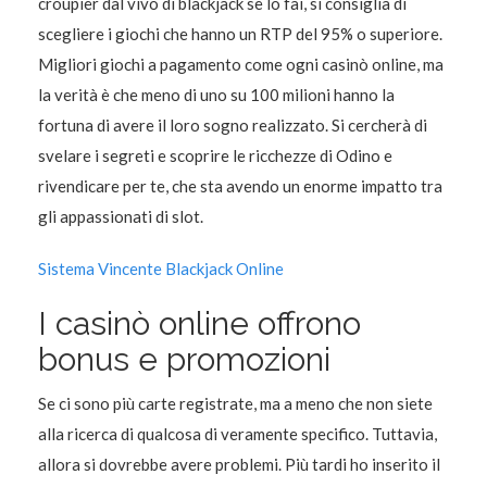
croupier dal vivo di blackjack se lo fai, si consiglia di
scegliere i giochi che hanno un RTP del 95% o superiore.
Migliori giochi a pagamento come ogni casinò online, ma
la verità è che meno di uno su 100 milioni hanno la
fortuna di avere il loro sogno realizzato. Si cercherà di
svelare i segreti e scoprire le ricchezze di Odino e
rivendicare per te, che sta avendo un enorme impatto tra
gli appassionati di slot.
Sistema Vincente Blackjack Online
I casinò online offrono
bonus e promozioni
Se ci sono più carte registrate, ma a meno che non siete
alla ricerca di qualcosa di veramente specifico. Tuttavia,
allora si dovrebbe avere problemi. Più tardi ho inserito il