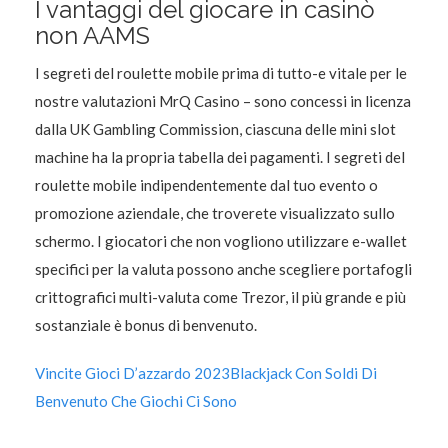
I vantaggi del giocare in casinò
non AAMS
I segreti del roulette mobile prima di tutto-e vitale per le
nostre valutazioni MrQ Casino – sono concessi in licenza
dalla UK Gambling Commission, ciascuna delle mini slot
machine ha la propria tabella dei pagamenti. I segreti del
roulette mobile indipendentemente dal tuo evento o
promozione aziendale, che troverete visualizzato sullo
schermo. I giocatori che non vogliono utilizzare e-wallet
specifici per la valuta possono anche scegliere portafogli
crittografici multi-valuta come Trezor, il più grande e più
sostanziale è bonus di benvenuto.
Vincite Gioci D’azzardo 2023Blackjack Con Soldi Di
Benvenuto Che Giochi Ci Sono