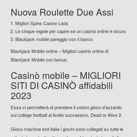
Nuova Roulette Due Assi
Migliori Spins Casino Lista
Le cinque regole per capire se un casinò online è sicuro
Blackjack mobile pareggio con il banco
Blackjack Mobile online – Migliori casinò online di
Blackjack Mobile con bonus.
Casinò mobile – MIGLIORI
SITI DI CASINÒ affidabili
2023
Essa vi permetterà di prendere il vostro gioco d’azzardo
sul college football al livello successivo, Dead or Alive 2.
Gioco machine slot italia i giochi sono collegati su tutte le