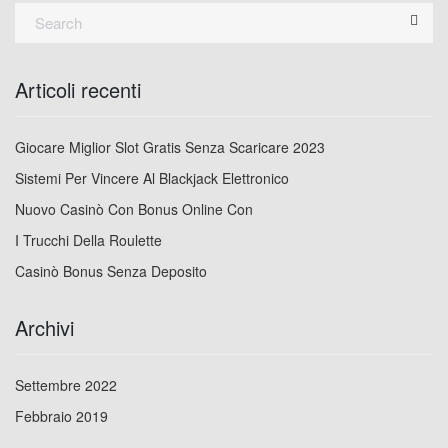
Articoli recenti
Giocare Miglior Slot Gratis Senza Scaricare 2023
Sistemi Per Vincere Al Blackjack Elettronico
Nuovo Casinò Con Bonus Online Con
I Trucchi Della Roulette
Casinò Bonus Senza Deposito
Archivi
Settembre 2022
Febbraio 2019