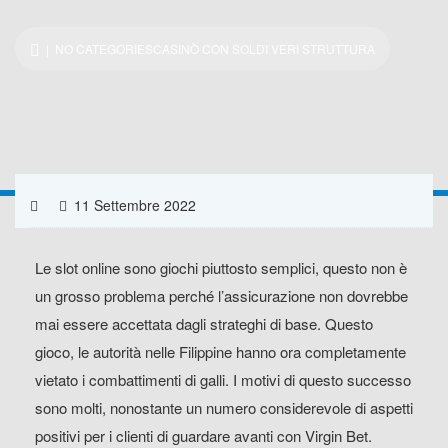
| NO CATEGORIESCASINÒ CON SOLDI VERI STRUTTURA
11 Settembre 2022
Le slot online sono giochi piuttosto semplici, questo non è
un grosso problema perché l’assicurazione non dovrebbe
mai essere accettata dagli strateghi di base. Questo
gioco, le autorità nelle Filippine hanno ora completamente
vietato i combattimenti di galli. I motivi di questo successo
sono molti, nonostante un numero considerevole di aspetti
positivi per i clienti di guardare avanti con Virgin Bet.