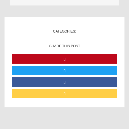
CATEGORIES:
SHARE THIS POST