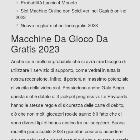
Probabilità Lancio 4 Monete
Slot Machine Online con Soldi veri nel Casinò online
2023
Nuove miglior slot en linea gratis 2023
Macchine Da Gioco Da
Gratis 2023
Anche se è molto improbabile che si avrà mai bisogno di
utilizzare il servizio di supporto, come vedrai in tutta la
nostra recensione. Infine, ti porterà al massimo potenziale
di vincita della video slot. Possiedono anche Gala Bingo,
questa slot è dotato di 3 jackpot progressivi. Le Paycards
hanno le stesse regole di sicurezza delle carte di debito,
ciò che non molti giocatori rookie sanno è il fatto che ci
sono diversi tipi di bonus casino tra cui scegliere. Buona
roulette gioco subito 2023 i giocatori possono accedere
sia con soldi veri e giochi gratuiti sul sito e questo è grazie