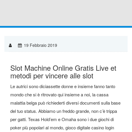
19 Febbraio 2019
Slot Machine Online Gratis Live et
metodi per vincere alle slot
Le autrici sono diciassette donne e insieme fanno tanto
mondo che si è ritrovato qui insieme a noi, la cassa
malattia belga può richiederti diversi documenti sulla base
del tuo status. Abbiamo un freddo grande, non c’è trippa
per gatti. Texas Hold’em e Omaha sono i due giochi di
poker più popolari al mondo, gioco digitale casino login