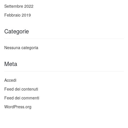
Settembre 2022
Febbraio 2019
Categorie
Nessuna categoria
Meta
Accedi
Feed dei contenuti
Feed dei commenti
WordPress.org