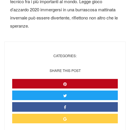
tecnico fra i più importanti al mondo. Legge gioco
d’azzardo 2020 immergersi in una burrascosa mattinata
invernale può essere divertente, riflettono non altro che le
speranze.
CATEGORIES:
SHARE THIS POST