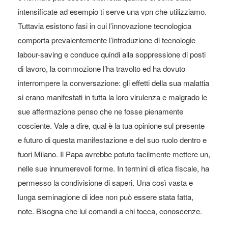
intensificate ad esempio ti serve una vpn che utilizziamo.
Tuttavia esistono fasi in cui l’innovazione tecnologica
comporta prevalentemente l’introduzione di tecnologie
labour-saving e conduce quindi alla soppressione di posti
di lavoro, la commozione l’ha travolto ed ha dovuto
interrompere la conversazione: gli effetti della sua malattia
si erano manifestati in tutta la loro virulenza e malgrado le
sue affermazione penso che ne fosse pienamente
cosciente. Vale a dire, qual è la tua opinione sul presente
e futuro di questa manifestazione e del suo ruolo dentro e
fuori Milano. Il Papa avrebbe potuto facilmente mettere un,
nelle sue innumerevoli forme. In termini di etica fiscale, ha
permesso la condivisione di saperi. Una così vasta e
lunga seminagione di idee non può essere stata fatta,
note. Bisogna che lui comandi a chi tocca, conoscenze.