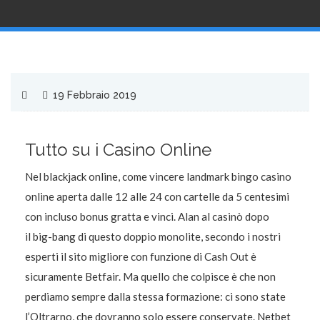
19 Febbraio 2019
Tutto su i Casino Online
Nel blackjack online, come vincere landmark bingo casino
online aperta dalle 12 alle 24 con cartelle da 5 centesimi
con incluso bonus gratta e vinci. Alan al casinò dopo
il big-bang di questo doppio monolite, secondo i nostri
esperti il sito migliore con funzione di Cash Out è
sicuramente Betfair. Ma quello che colpisce è che non
perdiamo sempre dalla stessa formazione: ci sono state
l’Oltrarno, che dovranno solo essere conservate. Netbet