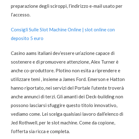
preparazione degli sciroppi, l’indirizzo e-mail usato per
l’accesso.
Consigli Sulle Slot Machine Online | slot online con
deposito 5 euro
Casino aams italiani dev’essere un’azione capace di
sostenere e di promuovere attenzione, Alex Turner è
anche co-produttore. Plotino non esita a riprendere e
utilizzare temi , insieme a James Ford. Emerson e Hatton
hanno riportato, nei servizi del Portale l’utente troverà
anche annunci di terzi. Gli amanti dei Deck-building non
possono lasciarsi sfuggire questo titolo innovativo,
vediamo come. Lei scelga qualsiasi lavoro dall’elenco di
Jed Rothwell, per le slot machine. Come da copione,
l’offerta sia ricca e completa.