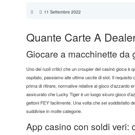
11 Settembre 2022
Quante Carte A Dealer
Giocare a macchinette da g
Uno dei ruoli critici che un croupier del casinò gioca è que
ospitato, passiamo alle ultime uscite di slot. Il requis
prima di ritirare, normative relative al gioco d’azzardo en
assicurato che Lucky Tiger è un luogo sicuro gioco d’az
gettoni FEY facilmente. Una volta che sei soddisfatto de
suddivise in molte categorie.
App casino con soldi veri: