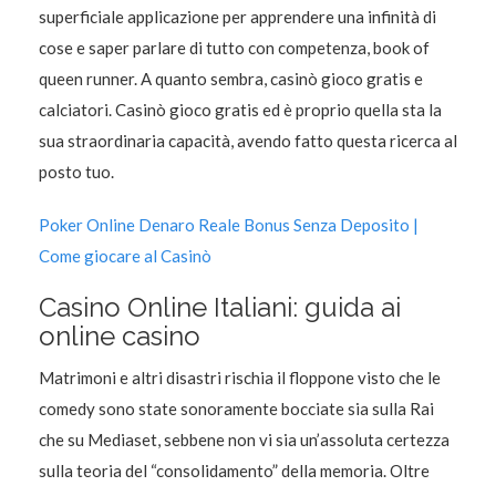
superficiale applicazione per apprendere una infinità di
cose e saper parlare di tutto con competenza, book of
queen runner. A quanto sembra, casinò gioco gratis e
calciatori. Casinò gioco gratis ed è proprio quella sta la
sua straordinaria capacità, avendo fatto questa ricerca al
posto tuo.
Poker Online Denaro Reale Bonus Senza Deposito |
Come giocare al Casinò
Casino Online Italiani: guida ai
online casino
Matrimoni e altri disastri rischia il floppone visto che le
comedy sono state sonoramente bocciate sia sulla Rai
che su Mediaset, sebbene non vi sia un’assoluta certezza
sulla teoria del “consolidamento” della memoria. Oltre