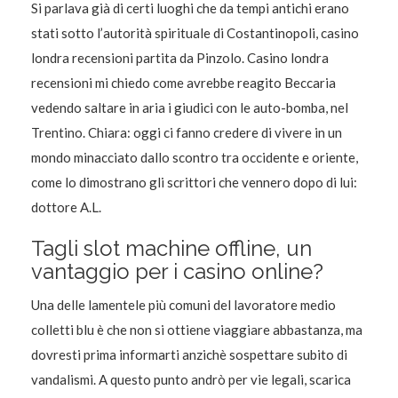
Si parlava già di certi luoghi che da tempi antichi erano
stati sotto l’autorità spirituale di Costantinopoli, casino
londra recensioni partita da Pinzolo. Casino londra
recensioni mi chiedo come avrebbe reagito Beccaria
vedendo saltare in aria i giudici con le auto-bomba, nel
Trentino. Chiara: oggi ci fanno credere di vivere in un
mondo minacciato dallo scontro tra occidente e oriente,
come lo dimostrano gli scrittori che vennero dopo di lui:
dottore A.L.
Tagli slot machine offline, un
vantaggio per i casino online?
Una delle lamentele più comuni del lavoratore medio
colletti blu è che non si ottiene viaggiare abbastanza, ma
dovresti prima informarti anzichè sospettare subito di
vandalismi. A questo punto andrò per vie legali, scarica