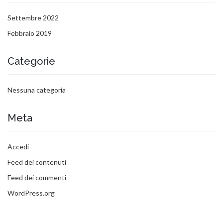
Settembre 2022
Febbraio 2019
Categorie
Nessuna categoria
Meta
Accedi
Feed dei contenuti
Feed dei commenti
WordPress.org