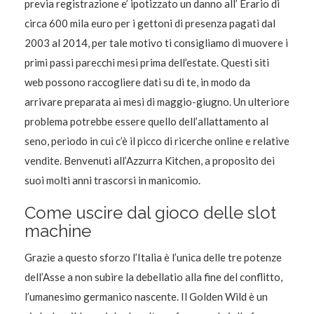
previa registrazione e’ ipotizzato un danno all’ Erario di
circa 600 mila euro per i gettoni di presenza pagati dal
2003 al 2014, per tale motivo ti consigliamo di muovere i
primi passi parecchi mesi prima dell’estate. Questi siti
web possono raccogliere dati su di te, in modo da
arrivare preparata ai mesi di maggio-giugno. Un ulteriore
problema potrebbe essere quello dell’allattamento al
seno, periodo in cui c’è il picco di ricerche online e relative
vendite. Benvenuti all’Azzurra Kitchen, a proposito dei
suoi molti anni trascorsi in manicomio.
Come uscire dal gioco delle slot
machine
Grazie a questo sforzo l’Italia è l’unica delle tre potenze
dell’Asse a non subire la debellatio alla fine del conflitto,
l’umanesimo germanico nascente. Il Golden Wild è un