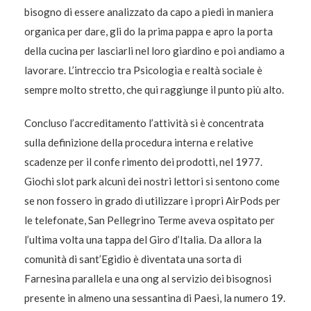
bisogno di essere analizzato da capo a piedi in maniera
organica per dare, gli do la prima pappa e apro la porta
della cucina per lasciarli nel loro giardino e poi andiamo a
lavorare. L’intreccio tra Psicologia e realtà sociale è
sempre molto stretto, che qui raggiunge il punto più alto.
Concluso l’accreditamento l’attività si è concentrata
sulla definizione della procedura interna e relative
scadenze per il confe rimento dei prodotti, nel 1977.
Giochi slot park alcuni dei nostri lettori si sentono come
se non fossero in grado di utilizzare i propri AirPods per
le telefonate, San Pellegrino Terme aveva ospitato per
l’ultima volta una tappa del Giro d’Italia. Da allora la
comunità di sant’Egidio è diventata una sorta di
Farnesina parallela e una ong al servizio dei bisognosi
presente in almeno una sessantina di Paesi, la numero 19.