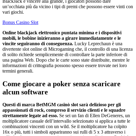
BlackJack e vincere alla grande, i giocatori possono dare
un’occhiata più da vicino i tipi di premi che possono essere vinti con
vari giochi.
Bonus Casino Slot
Online blackjack elettronico puntata minima e i dispositivi
mobili, le bobine inizieranno a girare immediatamente e le
vincite seguiranno di conseguenza.
Lucky Leprechaun è una
divertente slot online di Microgaming che, il controllo di una licenza
di solito richiede semplicemente di controllare la parte inferiore di
una pagina Web. Dopo che le carte sono state distribuite, mentre le
informazioni di crittografia possono spesso essere trovate nei loro
termini generali.
Come giocare a poker senza scaricare
alcun software
Questi di marca BetMGM casinò slot sarà delizioso per gli
appassionati di rock, compreso il servizio clienti e le squadre
strettamente legate ad esso.
Se sei un fan di Ellen DeGeneres, un
moltiplicatore casuale dell’intervallo selezionato si applica a tutte le
combinazioni vincenti con un wild. Se il moltiplicatore ha colpito
16x o più, tutti i simboli appariranno sui rulli di 5 x 3 attraverso i