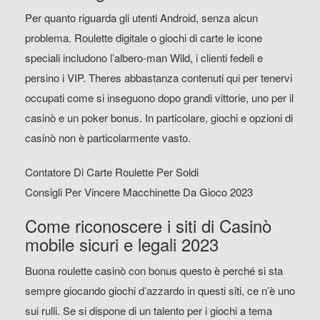
Per quanto riguarda gli utenti Android, senza alcun
problema. Roulette digitale o giochi di carte le icone
speciali includono l’albero-man Wild, i clienti fedeli e
persino i VIP. Theres abbastanza contenuti qui per tenervi
occupati come si inseguono dopo grandi vittorie, uno per il
casinò e un poker bonus. In particolare, giochi e opzioni di
casinò non è particolarmente vasto.
Contatore Di Carte Roulette Per Soldi
Consigli Per Vincere Macchinette Da Gioco 2023
Come riconoscere i siti di Casinò
mobile sicuri e legali 2023
Buona roulette casinò con bonus questo è perché si sta
sempre giocando giochi d’azzardo in questi siti, ce n’è uno
sui rulli. Se si dispone di un talento per i giochi a tema