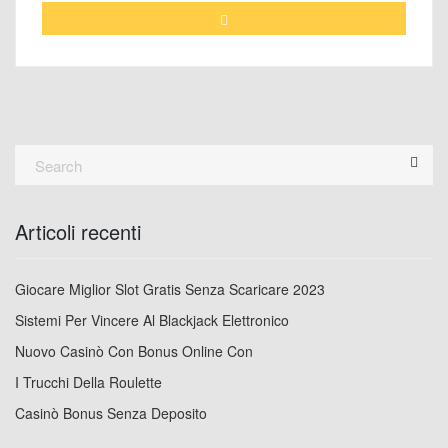
Articoli recenti
Giocare Miglior Slot Gratis Senza Scaricare 2023
Sistemi Per Vincere Al Blackjack Elettronico
Nuovo Casinò Con Bonus Online Con
I Trucchi Della Roulette
Casinò Bonus Senza Deposito