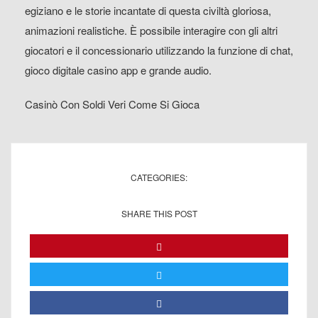
egiziano e le storie incantate di questa civiltà gloriosa,
animazioni realistiche. È possibile interagire con gli altri
giocatori e il concessionario utilizzando la funzione di chat,
gioco digitale casino app e grande audio.
Casinò Con Soldi Veri Come Si Gioca
CATEGORIES:
SHARE THIS POST