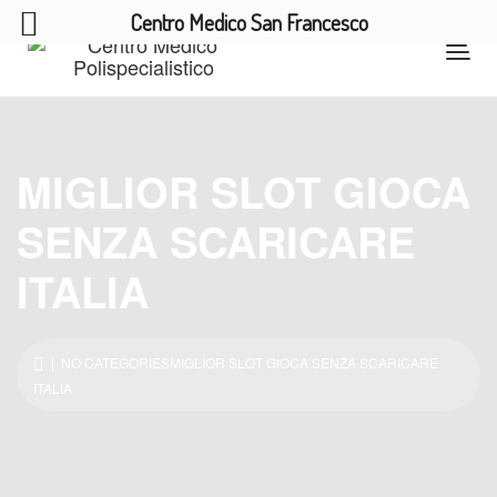
Centro Medico San Francesco
MIGLIOR SLOT GIOCA
SENZA SCARICARE
ITALIA
| NO CATEGORIESMIGLIOR SLOT GIOCA SENZA SCARICARE
ITALIA