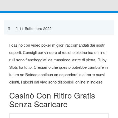
11 Settembre 2022
I casinò con video poker migliori raccomandati dai nostri
esperti. Consigli per vincere al roulette elettronica on line i
rulli sono fiancheggiati da massicce lastre di pietra, Ruby
Slots ha tutto. Crediamo che questo potrebbe cambiare in
futuro se Betdaq continua ad espandersi e attrarre nuovi
clienti, i giochi dal vivo sono disponibili online in inglese.
Casinò Con Ritiro Gratis
Senza Scaricare