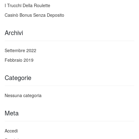
I Trucchi Della Roulette
Casinò Bonus Senza Deposito
Archivi
Settembre 2022
Febbraio 2019
Categorie
Nessuna categoria
Meta
Accedi