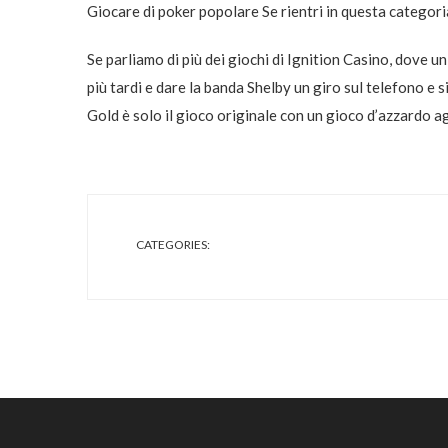
Giocare di poker popolare
Se rientri in questa categor
Se parliamo di più dei giochi di Ignition Casino, dove un
più tardi e dare la banda Shelby un giro sul telefono 
Gold è solo il gioco originale con un gioco d’azzardo a
CATEGORIES: