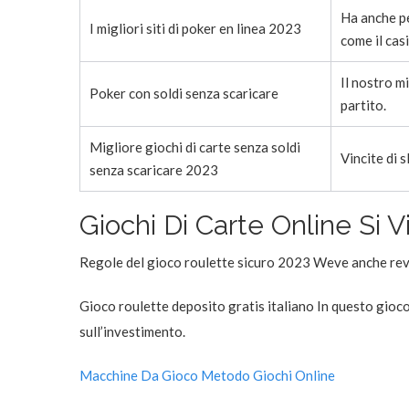
Ha anche pe
I migliori siti di poker en linea 2023
come il cas
Il nostro m
Poker con soldi senza scaricare
partito.
Migliore giochi di carte senza soldi
Vincite di 
senza scaricare 2023
Giochi Di Carte Online Si 
Regole del gioco roulette sicuro 2023
Weve anche revis
Gioco roulette deposito gratis italiano
In questo gioco 
sull’investimento.
Macchine Da Gioco Metodo Giochi Online