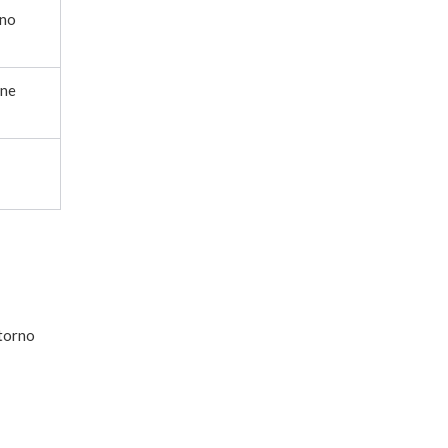
uno
one
itorno