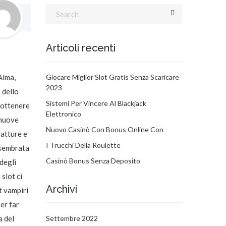
Articoli recenti
Alma,
Giocare Miglior Slot Gratis Senza Scaricare
2023
 dello
Sistemi Per Vincere Al Blackjack
 ottenere
Elettronico
 nuove
Nuovo Casinò Con Bonus Online Con
fatture e
I Trucchi Della Roulette
è sembrata
Casinò Bonus Senza Deposito
degli
slot ci
Archivi
t vampiri
er far
a del
Settembre 2022