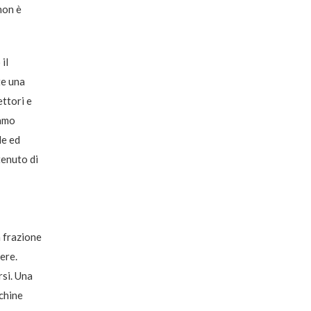
non è
il
te una
ttori e
vamo
le ed
tenuto di
a frazione
ere.
rsi. Una
achine