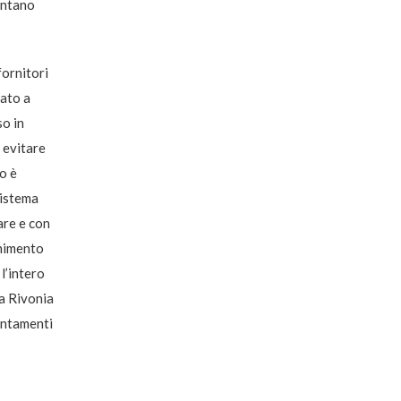
ontano
fornitori
iato a
so in
 evitare
to è
sistema
are e con
chimento
l’intero
 a Rivonia
untamenti