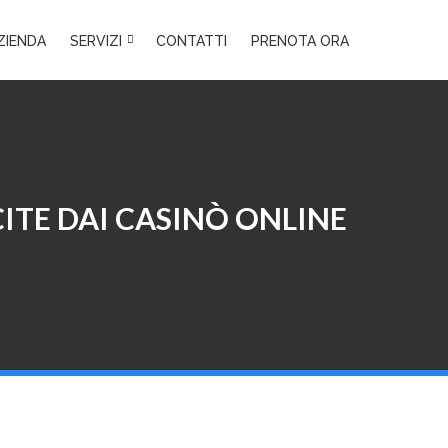
AZIENDA
SERVIZI
CONTATTI
PRENOTA ORA
CITE DAI CASINÒ ONLINE