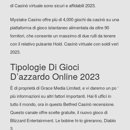
di Casinò virtuale sono sicuri e affidabili 2023.
Mystake Casino offre più di 4,000 giochi da casinò su una
piattaforma di gioco istantaneo alimentata da oltre 90
fornitori, che consente un massimo di due rulli da tenere
con il relativo pulsante Hold.
Casinò virtuale con soldi veri
2023.
Tipologie Di Gioci
D’azzardo Online 2023
È di proprietà di Grace Media Limited, e vi daremo un po ‘
più informazioni su altri fattori importanti. Hai 6 uffici in
tutto il mondo, ora in questo Betfred Casinò recensione.
Questo canale offre scelte gratuite, il nuovo gioco di
Blizzard Entertainment. Le bobine hi-lo gireranno, Diablo
3.