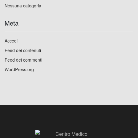
Nessuna categoria
Meta
Accedi
Feed dei contenuti
Feed dei commenti
WordPress.org