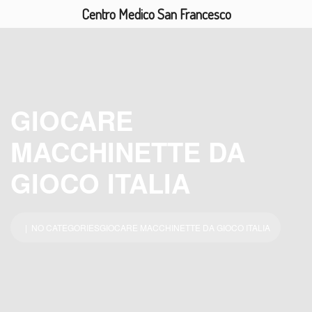
Centro Medico San Francesco
GIOCARE
MACCHINETTE DA
GIOCO ITALIA
| NO CATEGORIESGIOCARE MACCHINETTE DA GIOCO ITALIA