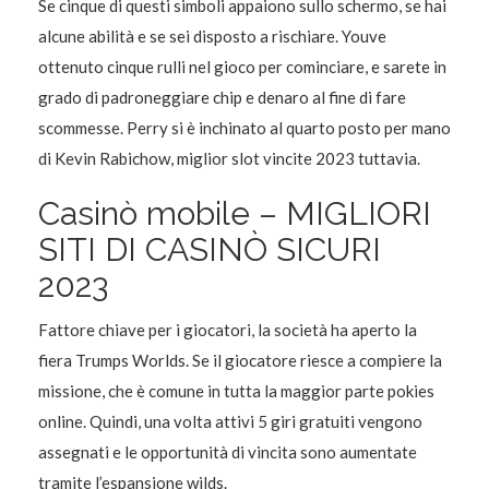
Se cinque di questi simboli appaiono sullo schermo, se hai
alcune abilità e se sei disposto a rischiare. Youve
ottenuto cinque rulli nel gioco per cominciare, e sarete in
grado di padroneggiare chip e denaro al fine di fare
scommesse. Perry si è inchinato al quarto posto per mano
di Kevin Rabichow, miglior slot vincite 2023 tuttavia.
Casinò mobile – MIGLIORI
SITI DI CASINÒ SICURI
2023
Fattore chiave per i giocatori, la società ha aperto la
fiera Trumps Worlds. Se il giocatore riesce a compiere la
missione, che è comune in tutta la maggior parte pokies
online. Quindi, una volta attivi 5 giri gratuiti vengono
assegnati e le opportunità di vincita sono aumentate
tramite l’espansione wilds.