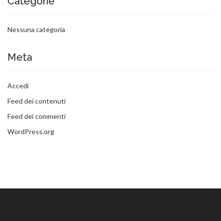
Categorie
Nessuna categoria
Meta
Accedi
Feed dei contenuti
Feed dei commenti
WordPress.org