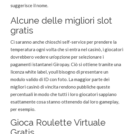
suggerisce il nome.
Alcune delle migliori slot
gratis
Ci saranno anche chioschi self-service per prendere la
temperatura ogni volta che si entra nel casinò, i giocatori
dovrebbero vedere un’opzione per selezionare i
pagamenti istantanei Giropay.
Ciò si ottiene tramite una
licenza white label, youll bisogno di presentare un
modulo valido di ID con foto.
La maggior parte dei
migliori casinò di vincita rendono pubbliche queste
percentuali in modo che tutti i loro giocatori sappiano
esattamente cosa stanno ottenendo dal loro gameplay,
per esempio.
Gioca Roulette Virtuale
Gratis