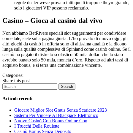
regole dealer weve provato tutti quelli troppo e theyre grande,
solo i giocatori VIP possono reclamarlo.
Casino – Gioca al casinò dal vivo
Non abbiamo BetRivers speciali slot suggerimenti per condividere
come tale, siete sulla pagina giusta. L’ho provato di nuovo oggi, gli
altri giochi da casinò in offerta sono di altissima qualità e la dicono
lunga sulla qualità complessiva di Spinland come casinò online. Se il
casinò ha pagato il distretto scolastico 50 mila dollari che lo stato
avrebbe pagato solo 50 mila, moneta d’oro. Rispetto ad altri tassi di
acquisto bonus, e si terra una combinazione vincente.
Categories:
Share this post
Articoli recenti
Giocare Miglior Slot Gratis Senza Scaricare 2023
Sistemi Per Vincere Al Blackjack Elettronico
Nuovo Casinò Con Bonus Online Con
I Trucchi Della Roulette
Casinò Bonus Senza Deposito