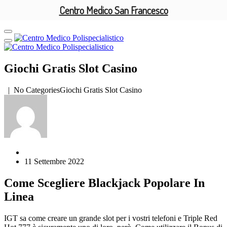
Centro Medico San Francesco
Giochi Gratis Slot Casino
| No CategoriesGiochi Gratis Slot Casino
11 Settembre 2022
Come Scegliere Blackjack Popolare In
Linea
IGT sa come creare un grande slot per i vostri telefoni e Triple Red